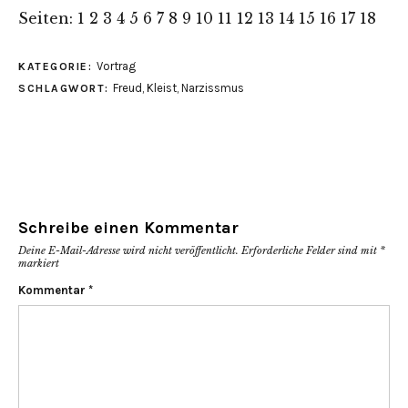
auf
über
auf
Facebook
Twitter
WhatsApp
Seiten:
1
2
3
4
5
6
7
8
9
10
11
12
13
14
15
16
17
18
zu
zu
zu
teilen
teilen
teilen
(Wird
(Wird
(Wird
in
in
in
Vortrag
KATEGORIE:
neuem
neuem
neuem
Fenster
Fenster
Fenster
Freud
,
Kleist
,
Narzissmus
SCHLAGWORT:
geöffnet)
geöffnet)
geöffnet)
Schreibe einen Kommentar
Deine E-Mail-Adresse wird nicht veröffentlicht.
Erforderliche Felder sind mit
*
markiert
Kommentar
*