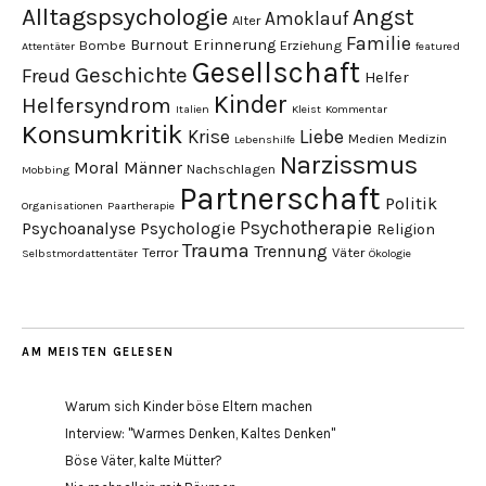
Alltagspsychologie
Angst
Amoklauf
Alter
Familie
Burnout
Erinnerung
Bombe
Erziehung
Attentäter
featured
Gesellschaft
Geschichte
Freud
Helfer
Kinder
Helfersyndrom
Italien
Kleist
Kommentar
Konsumkritik
Liebe
Krise
Medien
Medizin
Lebenshilfe
Narzissmus
Moral
Männer
Nachschlagen
Mobbing
Partnerschaft
Politik
Organisationen
Paartherapie
Psychotherapie
Psychoanalyse
Psychologie
Religion
Trauma
Trennung
Terror
Väter
Selbstmordattentäter
Ökologie
AM MEISTEN GELESEN
Warum sich Kinder böse Eltern machen
Interview: "Warmes Denken, Kaltes Denken"
Böse Väter, kalte Mütter?