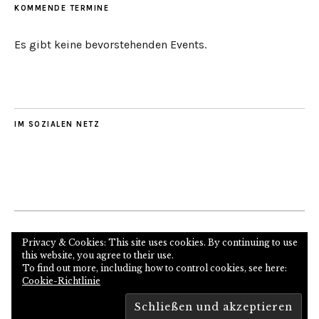
KOMMENDE TERMINE
Es gibt keine bevorstehenden Events.
IM SOZIALEN NETZ
Internetseite des Autors und Psychoanalytikers
Privacy & Cookies: This site uses cookies. By continuing to use
this website, you agree to their use.
To find out more, including how to control cookies, see here:
Cookie-Richtlinie
Copyright © 2026
Proudly powered by
WordPress
Theme: Zuki von
Elmastudio