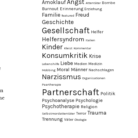
Angst
Amoklauf
Bombe
Attentäter
Burnout
Erinnerung
Erziehung
Familie
Freud
featured
Geschichte
Gesellschaft
Helfer
Helfersyndrom
Italien
Kinder
Kleist
Kommentar
Konsumkritik
Krise
Liebe
Medien
Medizin
Lebenshilfe
e
Moral
Männer
Nachschlagen
Mobbing
Narzissmus
Organisationen
Paartherapie
Partnerschaft
en
Politik
me
Psychoanalyse
Psychologie
Psychotherapie
Religion
Trauma
Terror
Selbstmordattentäter
Trennung
Väter
Ökologie