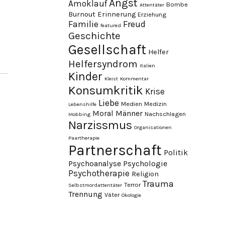
Angst
Amoklauf
Bombe
Attentäter
Burnout
Erinnerung
Erziehung
Familie
Freud
featured
Geschichte
Gesellschaft
Helfer
Helfersyndrom
Italien
Kinder
Kleist
Kommentar
Konsumkritik
Krise
Liebe
Medien
Medizin
Lebenshilfe
Moral
Männer
Nachschlagen
Mobbing
Narzissmus
Organisationen
Paartherapie
Partnerschaft
Politik
Psychoanalyse
Psychologie
Psychotherapie
Religion
Trauma
Terror
Selbstmordattentäter
Trennung
Väter
Ökologie