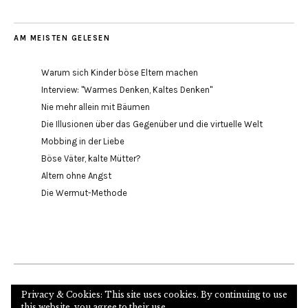
AM MEISTEN GELESEN
Warum sich Kinder böse Eltern machen
Interview: "Warmes Denken, Kaltes Denken"
Nie mehr allein mit Bäumen
Die Illusionen über das Gegenüber und die virtuelle Welt
Mobbing in der Liebe
Böse Väter, kalte Mütter?
Altern ohne Angst
Die Wermut-Methode
Internetseite des Autors und Psychoanalytikers
Privacy & Cookies: This site uses cookies. By continuing to use
this website, you agree to their use.