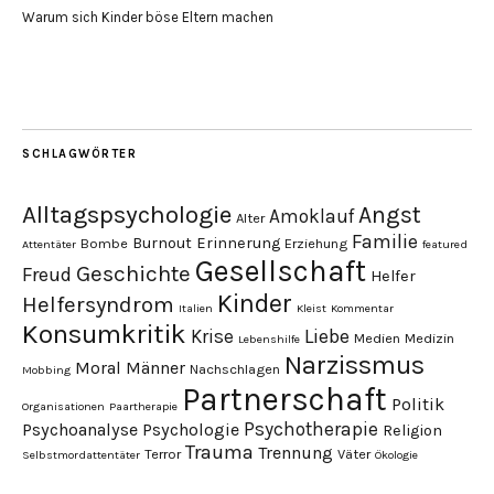
Warum sich Kinder böse Eltern machen
SCHLAGWÖRTER
Alltagspsychologie
Angst
Amoklauf
Alter
Familie
Burnout
Erinnerung
Bombe
Erziehung
Attentäter
featured
Gesellschaft
Geschichte
Freud
Helfer
Kinder
Helfersyndrom
Italien
Kleist
Kommentar
Konsumkritik
Liebe
Krise
Medien
Medizin
Lebenshilfe
Narzissmus
Moral
Männer
Nachschlagen
Mobbing
Partnerschaft
Politik
Organisationen
Paartherapie
Psychotherapie
Psychoanalyse
Psychologie
Religion
Trauma
Trennung
Terror
Väter
Selbstmordattentäter
Ökologie