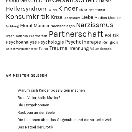
Geschichte
Freud
Helfer
Kinder
Helfersyndrom
Italien
Kleist
Kommentar
Konsumkritik
Liebe
Krise
Medien
Medizin
Lebenshilfe
Narzissmus
Moral
Männer
Nachschlagen
Mobbing
Partnerschaft
Politik
Organisationen
Paartherapie
Psychotherapie
Psychoanalyse
Psychologie
Religion
Trauma
Trennung
Terror
Väter
Selbstmordattentäter
Ökologie
AM MEISTEN GELESEN
Warum sich Kinder böse Eltern machen
Böse Väter, kalte Mütter?
Die Erstgeborenen
Raubbau an der Seele
Die Illusionen über das Gegenüber und die virtuelle Welt
Das Rätsel der Erotik