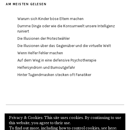
AM MEISTEN GELESEN
Warum sich Kinder böse Eltern machen
Dumme Dinge oder wie die Konsumwelt unsere Intelligenz
ruiniert
Die Illusionen der Protestwähler
Die Illusionen über das Gegenüber und die virtuelle Welt
Wenn Helfer Fehler machen
Auf dem Weg in eine defensive Psychotherapie
Helfersyndrom und Burnoutgefahr
Hinter Tugendmasken stecken oft Fanatiker
Internetseite des Autors und Psychoanalytikers
Privacy & Cookies: This site uses cookies. By continuing to use
this website, you agree to their use.
To find out more, including how to control cookies, see here: