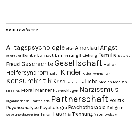
SCHLAGWÖRTER
Alltagspsychologie
Angst
Amoklauf
Alter
Familie
Burnout
Erinnerung
Bombe
Erziehung
Attentäter
featured
Gesellschaft
Geschichte
Freud
Helfer
Kinder
Helfersyndrom
Italien
Kleist
Kommentar
Konsumkritik
Liebe
Krise
Medien
Medizin
Lebenshilfe
Narzissmus
Moral
Männer
Nachschlagen
Mobbing
Partnerschaft
Politik
Organisationen
Paartherapie
Psychotherapie
Psychoanalyse
Psychologie
Religion
Trauma
Trennung
Terror
Väter
Selbstmordattentäter
Ökologie