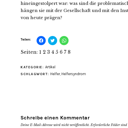
hineingestolpert war: was sind die problemati
hängen sie mit der Gesellschaft und mit den In
von heute prägen?
Klick,
Klick,
Klicken,
Teilen:
um
um
um
auf
über
auf
Facebook
Twitter
WhatsApp
Seiten:
1
2
3
4
5
6
7
8
zu
zu
zu
teilen
teilen
teilen
(Wird
(Wird
(Wird
in
in
in
Artikel
KATEGORIE:
neuem
neuem
neuem
Fenster
Fenster
Fenster
Helfer
,
Helfersyndrom
SCHLAGWORT:
geöffnet)
geöffnet)
geöffnet)
Schreibe einen Kommentar
Deine E-Mail-Adresse wird nicht veröffentlicht.
Erforderliche Felder sin