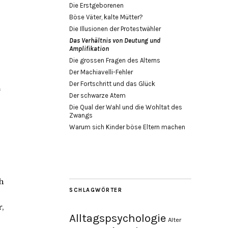
Die Erstgeborenen
Böse Väter, kalte Mütter?
Die Illusionen der Protestwähler
Das Verhältnis von Deutung und
Amplifikation
Die grossen Fragen des Alterns
Der Machiavelli-Fehler
Der Fortschritt und das Glück
“
Der schwarze Atem
Die Qual der Wahl und die Wohltat des
Zwangs
Warum sich Kinder böse Eltern machen
h
SCHLAGWÖRTER
,
Alltagspsychologie
Alter