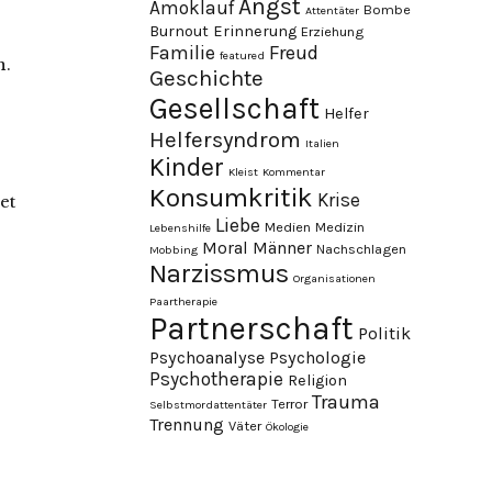
Angst
Amoklauf
Bombe
Attentäter
Burnout
Erinnerung
Erziehung
Familie
Freud
featured
n.
Geschichte
Gesellschaft
Helfer
Helfersyndrom
Italien
Kinder
Kleist
Kommentar
Konsumkritik
Krise
et
Liebe
Medien
Medizin
Lebenshilfe
Moral
Männer
Nachschlagen
Mobbing
Narzissmus
Organisationen
Paartherapie
Partnerschaft
Politik
Psychoanalyse
Psychologie
Psychotherapie
Religion
Trauma
Terror
Selbstmordattentäter
Trennung
Väter
Ökologie