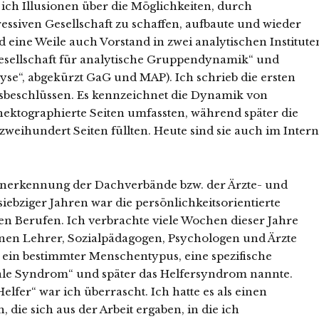
 ich Illusionen über die Möglichkeiten, durch
essiven Gesellschaft zu schaffen, aufbaute und wieder
 eine Weile auch Vorstand in zwei analytischen Institute
Gesellschaft für analytische Gruppendynamik“ und
e“, abgekürzt GaG und MAP). Ich schrieb die ersten
beschlüssen. Es kennzeichnet die Dynamik von
 hektographierte Seiten umfassten, während später die
zweihundert Seiten füllten. Heute sind sie auch im Intern
e Anerkennung der Dachverbände bzw. der Ärzte- und
bziger Jahren war die persönlichkeitsorientierte
len Berufen. Ich verbrachte viele Wochen dieser Jahre
denen Lehrer, Sozialpädagogen, Psychologen und Ärzte
ch ein bestimmter Menschentypus, eine spezifische
ziale Syndrom“ und später das Helfersyndrom nannte.
lfer“ war ich überrascht. Ich hatte es als einen
 die sich aus der Arbeit ergaben, in die ich