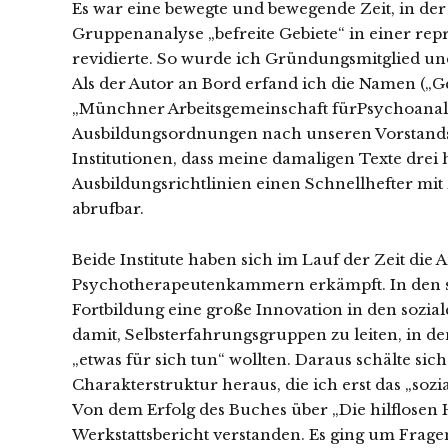
Es war eine bewegte und bewegende Zeit, in der
Gruppenanalyse „befreite Gebiete“ in einer repr
revidierte. So wurde ich Gründungsmitglied und
Als der Autor an Bord erfand ich die Namen („
„Münchner Arbeitsgemeinschaft fürPsychoanalys
Ausbildungsordnungen nach unseren Vorstands
Institutionen, dass meine damaligen Texte drei
Ausbildungsrichtlinien einen Schnellhefter mit 
abrufbar.
Beide Institute haben sich im Lauf der Zeit di
Psychotherapeutenkammern erkämpft. In den sie
Fortbildung eine große Innovation in den sozia
damit, Selbsterfahrungsgruppen zu leiten, in 
„etwas für sich tun“ wollten. Daraus schälte si
Charakterstruktur heraus, die ich erst das „so
Von dem Erfolg des Buches über „Die hilflosen He
Werkstattsbericht verstanden. Es ging um Fragen,