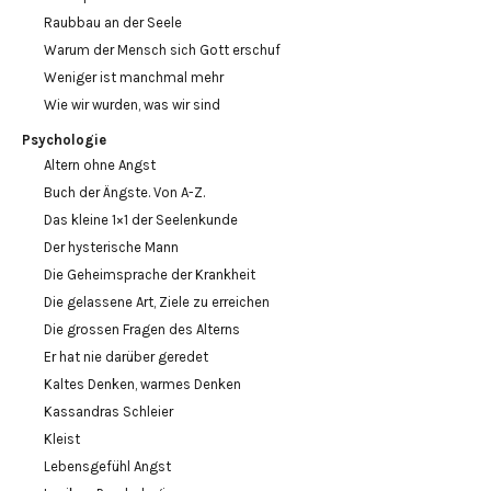
Raubbau an der Seele
Warum der Mensch sich Gott erschuf
Weniger ist manchmal mehr
Wie wir wurden, was wir sind
Psychologie
Altern ohne Angst
Buch der Ängste. Von A-Z.
Das kleine 1×1 der Seelenkunde
Der hysterische Mann
Die Geheimsprache der Krankheit
Die gelassene Art, Ziele zu erreichen
Die grossen Fragen des Alterns
Er hat nie darüber geredet
Kaltes Denken, warmes Denken
Kassandras Schleier
Kleist
Lebensgefühl Angst