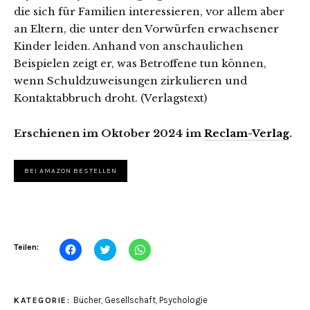
die sich für Familien interessieren, vor allem aber
an Eltern, die unter den Vorwürfen erwachsener
Kinder leiden. Anhand von anschaulichen
Beispielen zeigt er, was Betroffene tun können,
wenn Schuldzuweisungen zirkulieren und
Kontaktabbruch droht. (Verlagstext)
Erschienen im Oktober 2024 im
Reclam-Verlag
.
BEI AMAZON BESTELLEN
Klick,
Klick,
Klicken,
Teilen:
um
um
um
auf
über
auf
Facebook
Twitter
WhatsApp
zu
zu
zu
teilen
teilen
teilen
Bücher
,
Gesellschaft
,
Psychologie
KATEGORIE:
(Wird
(Wird
(Wird