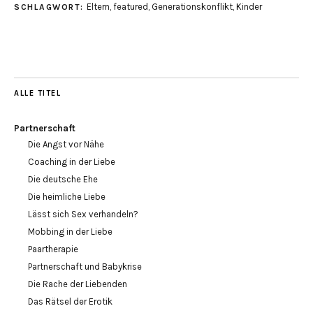
in
in
in
Eltern
,
featured
,
Generationskonflikt
,
Kinder
SCHLAGWORT:
neuem
neuem
neuem
Fenster
Fenster
Fenster
geöffnet)
geöffnet)
geöffnet)
ALLE TITEL
Partnerschaft
Die Angst vor Nähe
Coaching in der Liebe
Die deutsche Ehe
Die heimliche Liebe
Lässt sich Sex verhandeln?
Mobbing in der Liebe
Paartherapie
Partnerschaft und Babykrise
Die Rache der Liebenden
Das Rätsel der Erotik