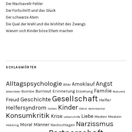
Der Machiavelli-Fehler
Der Fortschritt und das Glück
Der schwarze Atem
Die Qual der Wahl und die Wohltat des Zwangs
Warum sich Kinder böse Eltern machen
SCHLAGWÖRTER
Alltagspsychologie
Angst
Amoklauf
Alter
Familie
Burnout
Erinnerung
Bombe
Erziehung
Attentäter
featured
Gesellschaft
Geschichte
Freud
Helfer
Kinder
Helfersyndrom
Italien
Kleist
Kommentar
Konsumkritik
Liebe
Krise
Medien
Medizin
Lebenshilfe
Narzissmus
Moral
Männer
Nachschlagen
Mobbing