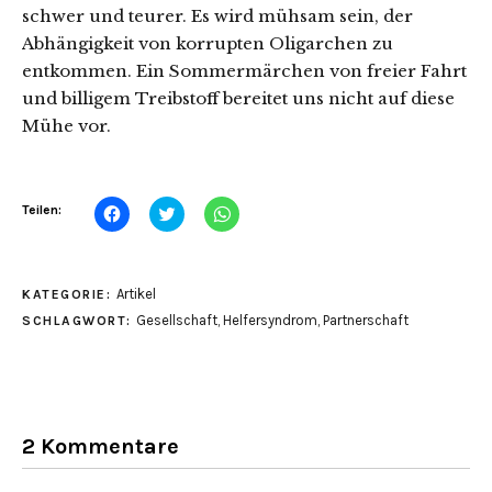
schwer und teurer. Es wird mühsam sein, der
Abhängigkeit von korrupten Oligarchen zu
entkommen. Ein Sommermärchen von freier Fahrt
und billigem Treibstoff bereitet uns nicht auf diese
Mühe vor.
Klick,
Klick,
Klicken,
Teilen:
um
um
um
auf
über
auf
Facebook
Twitter
WhatsApp
zu
zu
zu
teilen
teilen
teilen
Artikel
KATEGORIE:
(Wird
(Wird
(Wird
in
in
in
Gesellschaft
,
Helfersyndrom
,
Partnerschaft
SCHLAGWORT:
neuem
neuem
neuem
Fenster
Fenster
Fenster
geöffnet)
geöffnet)
geöffnet)
2 Kommentare