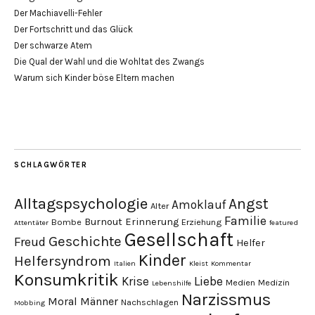
Der Machiavelli-Fehler
Der Fortschritt und das Glück
Der schwarze Atem
Die Qual der Wahl und die Wohltat des Zwangs
Warum sich Kinder böse Eltern machen
SCHLAGWÖRTER
Alltagspsychologie
Angst
Amoklauf
Alter
Familie
Burnout
Erinnerung
Bombe
Erziehung
Attentäter
featured
Gesellschaft
Geschichte
Freud
Helfer
Kinder
Helfersyndrom
Italien
Kleist
Kommentar
Konsumkritik
Liebe
Krise
Medien
Medizin
Lebenshilfe
Narzissmus
Moral
Männer
Nachschlagen
Mobbing