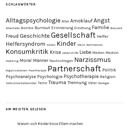
SCHLAGWÖRTER
Alltagspsychologie
Angst
Amoklauf
Alter
Familie
Burnout
Erinnerung
Bombe
Erziehung
Attentäter
featured
Gesellschaft
Geschichte
Freud
Helfer
Kinder
Helfersyndrom
Italien
Kleist
Kommentar
Konsumkritik
Liebe
Krise
Medien
Medizin
Lebenshilfe
Narzissmus
Moral
Männer
Nachschlagen
Mobbing
Partnerschaft
Politik
Organisationen
Paartherapie
Psychotherapie
Psychoanalyse
Psychologie
Religion
Trauma
Trennung
Terror
Väter
Selbstmordattentäter
Ökologie
AM MEISTEN GELESEN
Warum sich Kinder böse Eltern machen