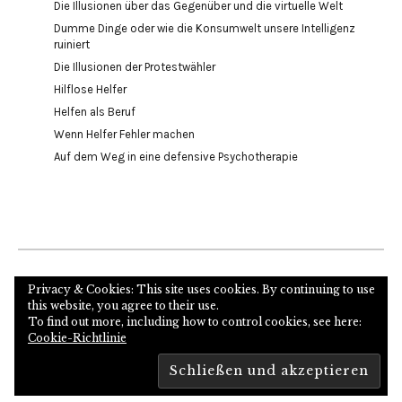
Die Illusionen über das Gegenüber und die virtuelle Welt
Dumme Dinge oder wie die Konsumwelt unsere Intelligenz
ruiniert
Die Illusionen der Protestwähler
Hilflose Helfer
Helfen als Beruf
Wenn Helfer Fehler machen
Auf dem Weg in eine defensive Psychotherapie
Internetseite des Autors und Psychoanalytikers
Privacy & Cookies: This site uses cookies. By continuing to use
this website, you agree to their use.
To find out more, including how to control cookies, see here:
Cookie-Richtlinie
Copyright © 2026
Proudly powered by
WordPress
Theme: Zuki von
Elmastudio