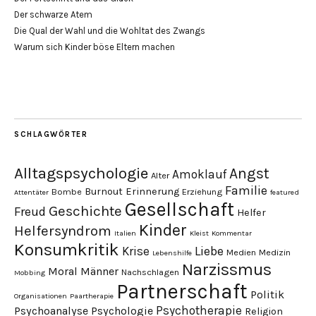
Der schwarze Atem
Die Qual der Wahl und die Wohltat des Zwangs
Warum sich Kinder böse Eltern machen
SCHLAGWÖRTER
Alltagspsychologie
Angst
Amoklauf
Alter
Familie
Burnout
Erinnerung
Bombe
Erziehung
Attentäter
featured
Gesellschaft
Geschichte
Freud
Helfer
Kinder
Helfersyndrom
Italien
Kleist
Kommentar
Konsumkritik
Liebe
Krise
Medien
Medizin
Lebenshilfe
Narzissmus
Moral
Männer
Nachschlagen
Mobbing
Partnerschaft
Politik
Organisationen
Paartherapie
Psychotherapie
Psychoanalyse
Psychologie
Religion