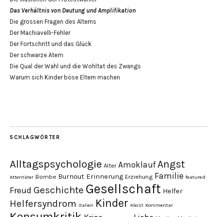
Das Verhältnis von Deutung und Amplifikation
Die grossen Fragen des Alterns
Der Machiavelli-Fehler
Der Fortschritt und das Glück
Der schwarze Atem
Die Qual der Wahl und die Wohltat des Zwangs
Warum sich Kinder böse Eltern machen
SCHLAGWÖRTER
Alltagspsychologie
Angst
Amoklauf
Alter
Familie
Burnout
Erinnerung
Bombe
Erziehung
Attentäter
featured
Gesellschaft
Geschichte
Freud
Helfer
Kinder
Helfersyndrom
Italien
Kleist
Kommentar
Konsumkritik