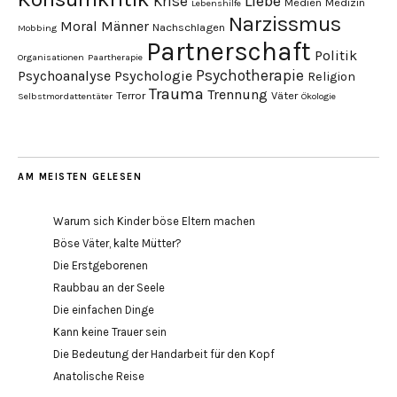
Liebe
Krise
Medien
Medizin
Lebenshilfe
Narzissmus
Moral
Männer
Nachschlagen
Mobbing
Partnerschaft
Politik
Organisationen
Paartherapie
Psychotherapie
Psychoanalyse
Psychologie
Religion
Trauma
Trennung
Terror
Väter
Selbstmordattentäter
Ökologie
AM MEISTEN GELESEN
Warum sich Kinder böse Eltern machen
Böse Väter, kalte Mütter?
Die Erstgeborenen
Raubbau an der Seele
Die einfachen Dinge
Kann keine Trauer sein
Die Bedeutung der Handarbeit für den Kopf
Anatolische Reise