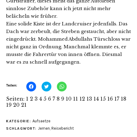
Gurtstraffer, dieses meist das ganze Autoleben
sinnlose Zubehör kann ich jetzt nicht mehr
belächeln wie früher.
Eine solide Kiste ist der Landcruiser jedenfalls. Das
Dach war zerbeult, die Streben gestaucht, aber nicht
eingedrückt. Mohammed Abdullahs Türschloss war
nicht ganz in Ordnung. Manchmal klemmte es, er
musste die Fahrertür von innen öffnen. Diesmal
war es zu schnell aufgegangen.
Klick,
Klick,
Klicken,
Teilen:
um
um
um
auf
über
auf
Facebook
Twitter
WhatsApp
Seiten:
1
2
3
4
5
6
7
8
9
10
11
12
13
14
15
16
17
18
zu
zu
zu
19
20
21
teilen
teilen
teilen
(Wird
(Wird
(Wird
in
in
in
neuem
neuem
neuem
Aufsaetze
Fenster
Fenster
Fenster
KATEGORIE:
geöffnet)
geöffnet)
geöffnet)
Jemen
,
Reisebericht
SCHLAGWORT: