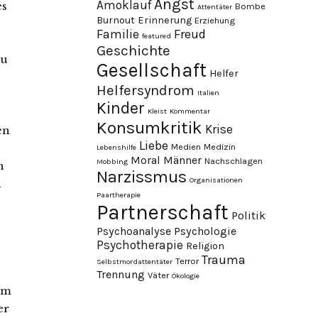
Angst
Amoklauf
es
Bombe
Attentäter
Burnout
Erinnerung
Erziehung
Familie
Freud
featured
Geschichte
au
Gesellschaft
Helfer
Helfersyndrom
Italien
Kinder
Kleist
Kommentar
Konsumkritik
Krise
en
Liebe
Medien
Medizin
Lebenshilfe
Moral
Männer
Nachschlagen
Mobbing
n
Narzissmus
Organisationen
n
Paartherapie
Partnerschaft
Politik
Psychoanalyse
Psychologie
Psychotherapie
Religion
Trauma
Terror
Selbstmordattentäter
Trennung
Väter
Ökologie
em
er