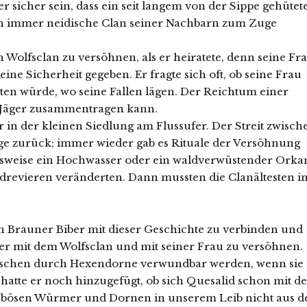
r sicher sein, dass ein seit langem von der Sippe gehütet
hon immer neidische Clan seiner Nachbarn zum Zuge
 Wolfsclan zu versöhnen, als er heiratete, denn seine Fr
ine Sicherheit gegeben. Er fragte sich oft, ob seine Frau
ten würde, wo seine Fallen lägen. Der Reichtum einer
er Jäger zusammentragen kann.
r in der kleinen Siedlung am Flussufer. Der Streit zwisch
ge zurück; immer wieder gab es Rituale der Versöhnung
lsweise ein Hochwasser oder ein waldverwüstender Orka
revieren veränderten. Dann mussten die Clanältesten i
on Brauner Biber mit dieser Geschichte zu verbinden und
r mit dem Wolfsclan und mit seiner Frau zu versöhnen.
Menschen durch Hexendorne verwundbar werden, wenn sie
 hatte er noch hinzugefügt, ob sich Quesalid schon mit d
en bösen Würmer und Dornen in unserem Leib nicht aus d