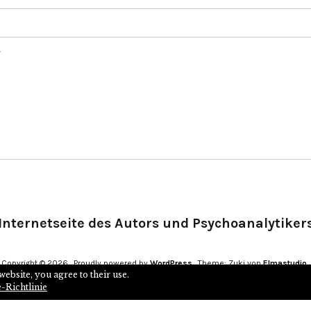
.
Internetseite des Autors und Psychoanalytiker
Copyright © 2026
Proudly powered by
WordPress
Theme: Zuki von
Elmastudio
website, you agree to their use.
-Richtlinie