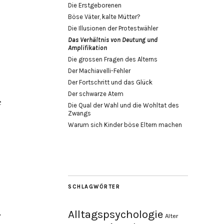
Die Erstgeborenen
Böse Väter, kalte Mütter?
Die Illusionen der Protestwähler
Das Verhältnis von Deutung und
Amplifikation
Die grossen Fragen des Alterns
Der Machiavelli-Fehler
Der Fortschritt und das Glück
Der schwarze Atem
e
Die Qual der Wahl und die Wohltat des
Zwangs
Warum sich Kinder böse Eltern machen
SCHLAGWÖRTER
Alltagspsychologie
r
Alter