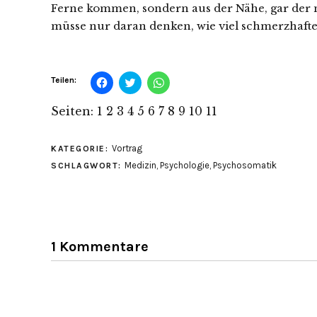
Ferne kommen, sondern aus der Nähe, gar der n
müsse nur daran denken, wie viel schmerzhafte
Klick,
Klick,
Klicken,
Teilen:
um
um
um
auf
über
auf
Facebook
Twitter
WhatsApp
Seiten:
1
2
3
4
5
6
7
8
9
10
11
zu
zu
zu
teilen
teilen
teilen
(Wird
(Wird
(Wird
in
in
in
Vortrag
KATEGORIE:
neuem
neuem
neuem
Fenster
Fenster
Fenster
Medizin
,
Psychologie
,
Psychosomatik
SCHLAGWORT:
geöffnet)
geöffnet)
geöffnet)
1 Kommentare