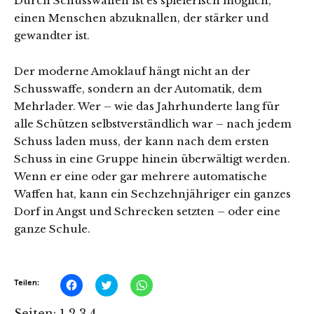
Durch Schusswaffen ist es spielerisch möglich,
einen Menschen abzuknallen, der stärker und
gewandter ist.
Der moderne Amoklauf hängt nicht an der
Schusswaffe, sondern an der Automatik, dem
Mehrlader. Wer – wie das Jahrhunderte lang für
alle Schützen selbstverständlich war – nach jedem
Schuss laden muss, der kann nach dem ersten
Schuss in eine Gruppe hinein überwältigt werden.
Wenn er eine oder gar mehrere automatische
Waffen hat, kann ein Sechzehnjähriger ein ganzes
Dorf in Angst und Schrecken setzten – oder eine
ganze Schule.
Klick,
Klick,
Klicken,
Teilen:
um
um
um
auf
über
auf
Facebook
Twitter
WhatsApp
Seiten:
1
2
3
4