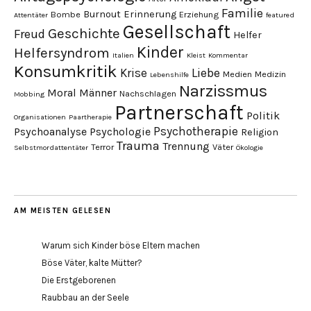
Familie
Burnout
Erinnerung
Bombe
Erziehung
Attentäter
featured
Gesellschaft
Geschichte
Freud
Helfer
Kinder
Helfersyndrom
Italien
Kleist
Kommentar
Konsumkritik
Liebe
Krise
Medien
Medizin
Lebenshilfe
Narzissmus
Moral
Männer
Nachschlagen
Mobbing
Partnerschaft
Politik
Organisationen
Paartherapie
Psychotherapie
Psychoanalyse
Psychologie
Religion
Trauma
Trennung
Terror
Väter
Selbstmordattentäter
Ökologie
AM MEISTEN GELESEN
Warum sich Kinder böse Eltern machen
Böse Väter, kalte Mütter?
Die Erstgeborenen
Raubbau an der Seele