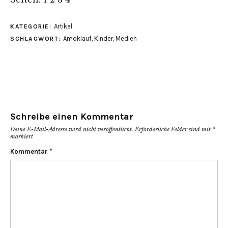
zu
zu
zu
teilen
teilen
teilen
(Wird
(Wird
(Wird
in
in
in
Artikel
KATEGORIE:
neuem
neuem
neuem
Fenster
Fenster
Fenster
Amoklauf
,
Kinder
,
Medien
SCHLAGWORT:
geöffnet)
geöffnet)
geöffnet)
Schreibe einen Kommentar
Deine E-Mail-Adresse wird nicht veröffentlicht.
Erforderliche Felder sind mit
*
markiert
Kommentar
*