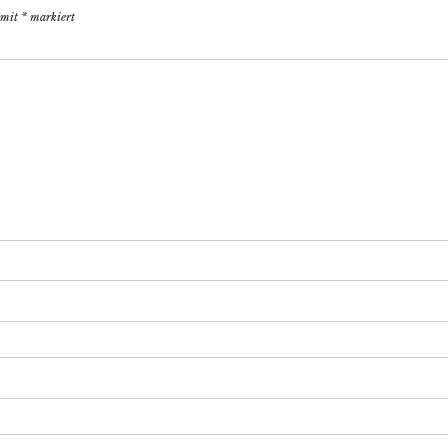
d mit
*
markiert