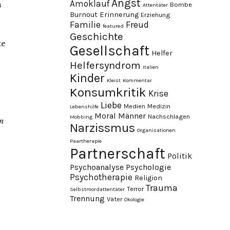
Angst
Amoklauf
n
Bombe
Attentäter
Burnout
Erinnerung
Erziehung
Familie
Freud
featured
Geschichte
te
Gesellschaft
Helfer
Helfersyndrom
Italien
Kinder
Kleist
Kommentar
Konsumkritik
Krise
Liebe
Medien
Medizin
Lebenshilfe
Moral
Männer
Nachschlagen
Mobbing
n
Narzissmus
Organisationen
Paartherapie
Partnerschaft
Politik
Psychoanalyse
Psychologie
Psychotherapie
Religion
Trauma
Terror
Selbstmordattentäter
Trennung
Väter
Ökologie