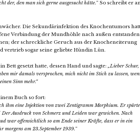
ht der, den man sich gerne ausgesucht hätte.
“ So schreibt er a
hwächer. Die Sekundärinfektion des Knochentumors hat
 offene Verbindung der Mundhöhle nach außen entstanden
hen; der schreckliche Geruch aus der Knocheneiterung
d vertrieb sogar seine geliebte Hündin Lün.
in Bett gesetzt hatte, dessen Hand und sagte:
„Lieber Schur,
haben mir damals versprochen, mich nicht im Stich zu lassen, wen
 keinen Sinn mehr.“
einem Buch so fort:
ich ihm eine Injektion von zwei Zentigramm Morphium. Er spürte
laf. Der Ausdruck von Schmerz und Leiden war gewichen. Nach
d war offensichtlich so am Ende seiner Kräfte, dass er in ein
Uhr morgens am 23.September 1939.
“