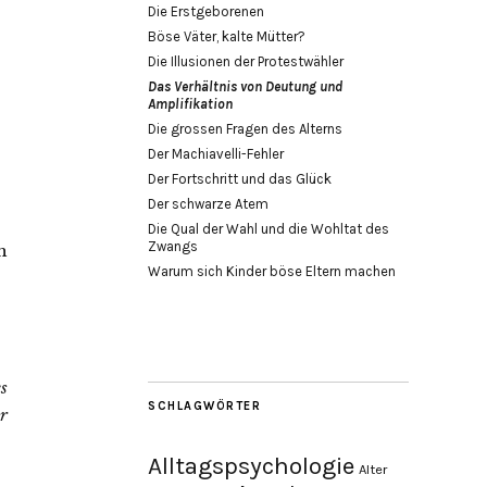
Die Erstgeborenen
Böse Väter, kalte Mütter?
Die Illusionen der Protestwähler
Das Verhältnis von Deutung und
Amplifikation
Die grossen Fragen des Alterns
Der Machiavelli-Fehler
Der Fortschritt und das Glück
Der schwarze Atem
Die Qual der Wahl und die Wohltat des
Zwangs
h
Warum sich Kinder böse Eltern machen
es
SCHLAGWÖRTER
r
Alltagspsychologie
Alter