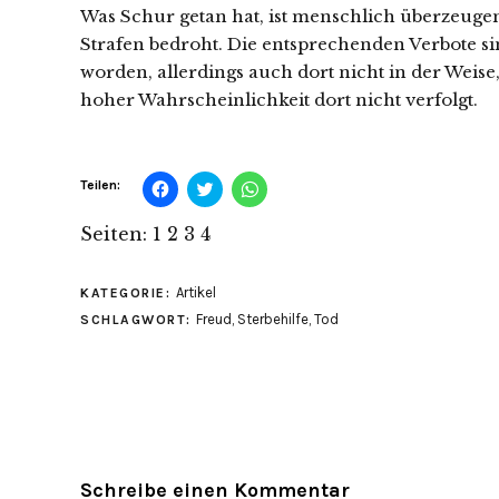
Was Schur getan hat, ist menschlich überzeugend
Strafen bedroht. Die entsprechenden Verbote s
worden, allerdings auch dort nicht in der Weise,
hoher Wahrscheinlichkeit dort nicht verfolgt.
Klick,
Klick,
Klicken,
Teilen:
um
um
um
auf
über
auf
Facebook
Twitter
WhatsApp
Seiten:
1
2
3
4
zu
zu
zu
teilen
teilen
teilen
(Wird
(Wird
(Wird
in
in
in
Artikel
KATEGORIE:
neuem
neuem
neuem
Fenster
Fenster
Fenster
Freud
,
Sterbehilfe
,
Tod
SCHLAGWORT:
geöffnet)
geöffnet)
geöffnet)
Schreibe einen Kommentar