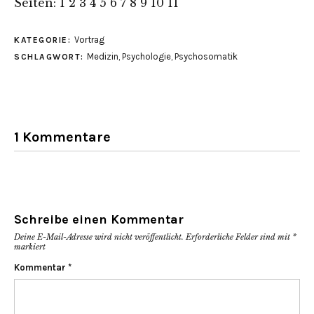
Seiten:
1
2
3
4
5
6
7
8
9
10
11
zu
zu
zu
teilen
teilen
teilen
(Wird
(Wird
(Wird
in
in
in
Vortrag
KATEGORIE:
neuem
neuem
neuem
Fenster
Fenster
Fenster
Medizin
,
Psychologie
,
Psychosomatik
SCHLAGWORT:
geöffnet)
geöffnet)
geöffnet)
1 Kommentare
Schreibe einen Kommentar
Deine E-Mail-Adresse wird nicht veröffentlicht.
Erforderliche Felder sind mit
*
markiert
Kommentar
*