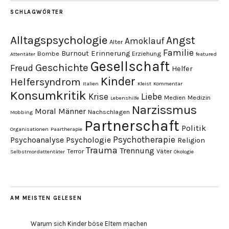
SCHLAGWÖRTER
Alltagspsychologie
Angst
Amoklauf
Alter
Familie
Burnout
Erinnerung
Bombe
Erziehung
Attentäter
featured
Gesellschaft
Geschichte
Freud
Helfer
Kinder
Helfersyndrom
Italien
Kleist
Kommentar
Konsumkritik
Liebe
Krise
Medien
Medizin
Lebenshilfe
Narzissmus
Moral
Männer
Nachschlagen
Mobbing
Partnerschaft
Politik
Organisationen
Paartherapie
Psychotherapie
Psychoanalyse
Psychologie
Religion
Trauma
Trennung
Terror
Väter
Selbstmordattentäter
Ökologie
AM MEISTEN GELESEN
Warum sich Kinder böse Eltern machen