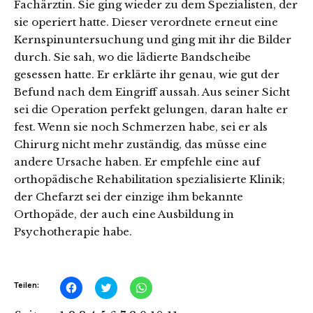
Fachärztin. Sie ging wieder zu dem Spezialisten, der
sie operiert hatte. Dieser verordnete erneut eine
Kernspinuntersuchung und ging mit ihr die Bilder
durch. Sie sah, wo die lädierte Bandscheibe
gesessen hatte. Er erklärte ihr genau, wie gut der
Befund nach dem Eingriff aussah. Aus seiner Sicht
sei die Operation perfekt gelungen, daran halte er
fest. Wenn sie noch Schmerzen habe, sei er als
Chirurg nicht mehr zuständig, das müsse eine
andere Ursache haben. Er empfehle eine auf
orthopädische Rehabilitation spezialisierte Klinik;
der Chefarzt sei der einzige ihm bekannte
Orthopäde, der auch eine Ausbildung in
Psychotherapie habe.
Klick,
Klick,
Klicken,
Teilen:
um
um
um
auf
über
auf
Facebook
Twitter
WhatsApp