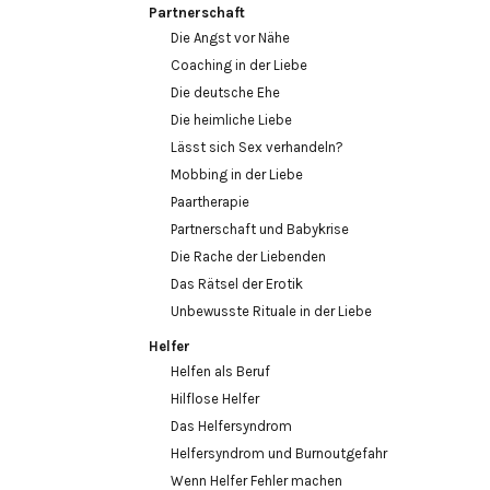
Partnerschaft
Die Angst vor Nähe
Coaching in der Liebe
Die deutsche Ehe
Die heimliche Liebe
Lässt sich Sex verhandeln?
Mobbing in der Liebe
Paartherapie
Partnerschaft und Babykrise
Die Rache der Liebenden
Das Rätsel der Erotik
Unbewusste Rituale in der Liebe
Helfer
Helfen als Beruf
Hilflose Helfer
Das Helfersyndrom
Helfersyndrom und Burnoutgefahr
Wenn Helfer Fehler machen