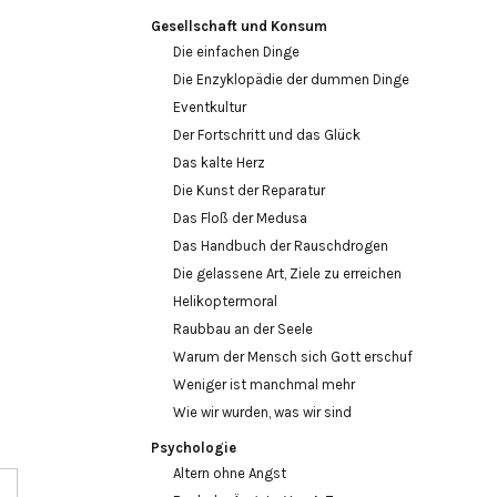
Gesellschaft und Konsum
Die einfachen Dinge
Die Enzyklopädie der dummen Dinge
Eventkultur
Der Fortschritt und das Glück
Das kalte Herz
Die Kunst der Reparatur
Das Floß der Medusa
Das Handbuch der Rauschdrogen
Die gelassene Art, Ziele zu erreichen
Helikoptermoral
Raubbau an der Seele
Warum der Mensch sich Gott erschuf
Weniger ist manchmal mehr
Wie wir wurden, was wir sind
Psychologie
Altern ohne Angst