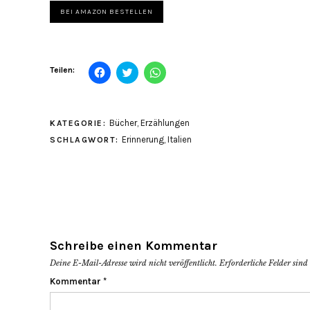
BEI AMAZON BESTELLEN
Klick,
Klick,
Klicken,
Teilen:
um
um
um
auf
über
auf
Facebook
Twitter
WhatsApp
zu
zu
zu
teilen
teilen
teilen
Bücher
,
Erzählungen
KATEGORIE:
(Wird
(Wird
(Wird
in
in
in
Erinnerung
,
Italien
SCHLAGWORT:
neuem
neuem
neuem
Fenster
Fenster
Fenster
geöffnet)
geöffnet)
geöffnet)
Schreibe einen Kommentar
Deine E-Mail-Adresse wird nicht veröffentlicht.
Erforderliche Felder sin
Kommentar
*