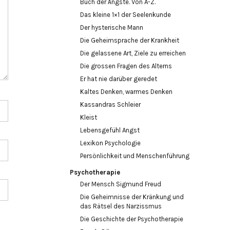
Buch der Ängste. Von A-Z.
Das kleine 1×1 der Seelenkunde
Der hysterische Mann
Die Geheimsprache der Krankheit
Die gelassene Art, Ziele zu erreichen
Die grossen Fragen des Alterns
Er hat nie darüber geredet
Kaltes Denken, warmes Denken
Kassandras Schleier
Kleist
Lebensgefühl Angst
Lexikon Psychologie
Persönlichkeit und Menschenführung
Psychotherapie
Der Mensch Sigmund Freud
Die Geheimnisse der Kränkung und
das Rätsel des Narzissmus
Die Geschichte der Psychotherapie