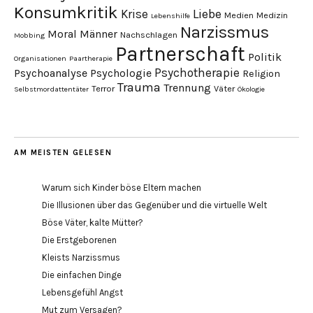
Konsumkritik
Liebe
Krise
Medien
Medizin
Lebenshilfe
Narzissmus
Moral
Männer
Nachschlagen
Mobbing
Partnerschaft
Politik
Organisationen
Paartherapie
Psychotherapie
Psychoanalyse
Psychologie
Religion
Trauma
Trennung
Terror
Väter
Selbstmordattentäter
Ökologie
AM MEISTEN GELESEN
Warum sich Kinder böse Eltern machen
Die Illusionen über das Gegenüber und die virtuelle Welt
Böse Väter, kalte Mütter?
Die Erstgeborenen
Kleists Narzissmus
Die einfachen Dinge
Lebensgefühl Angst
Mut zum Versagen?