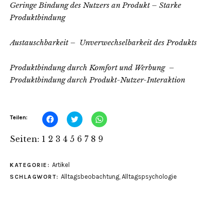
Geringe Bindung des
Nutzers an Produkt
– Starke
Produktbindung
Austauschbarkeit – Unverwechselbarkeit des Produkts
Produktbindung durch
Komfort und Werbung –
Produktbindung durch Produkt-Nutzer-Interaktion
Klick,
Klick,
Klicken,
Teilen:
um
um
um
auf
über
auf
Facebook
Twitter
WhatsApp
Seiten:
1
2
3
4
5
6
7
8
9
zu
zu
zu
teilen
teilen
teilen
(Wird
(Wird
(Wird
in
in
in
Artikel
KATEGORIE:
neuem
neuem
neuem
Fenster
Fenster
Fenster
Alltagsbeobachtung
,
Alltagspsychologie
SCHLAGWORT:
geöffnet)
geöffnet)
geöffnet)