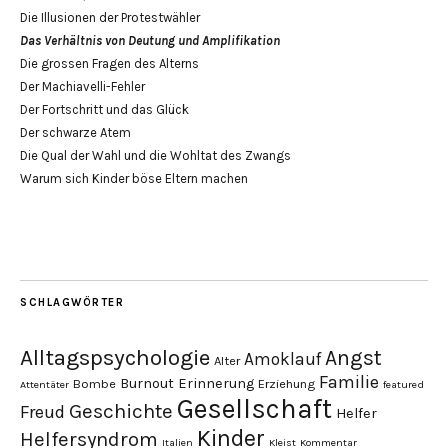
Die Illusionen der Protestwähler
Das Verhältnis von Deutung und Amplifikation
Die grossen Fragen des Alterns
Der Machiavelli-Fehler
Der Fortschritt und das Glück
Der schwarze Atem
Die Qual der Wahl und die Wohltat des Zwangs
Warum sich Kinder böse Eltern machen
SCHLAGWÖRTER
Alltagspsychologie
Angst
Amoklauf
Alter
Familie
Burnout
Erinnerung
Bombe
Erziehung
Attentäter
featured
Gesellschaft
Geschichte
Freud
Helfer
Kinder
Helfersyndrom
Italien
Kleist
Kommentar