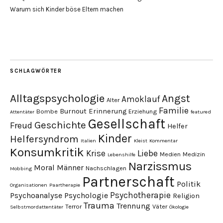
Warum sich Kinder böse Eltern machen
SCHLAGWÖRTER
Alltagspsychologie
Angst
Amoklauf
Alter
Familie
Burnout
Erinnerung
Bombe
Erziehung
Attentäter
featured
Gesellschaft
Geschichte
Freud
Helfer
Kinder
Helfersyndrom
Italien
Kleist
Kommentar
Konsumkritik
Liebe
Krise
Medien
Medizin
Lebenshilfe
Narzissmus
Moral
Männer
Nachschlagen
Mobbing
Partnerschaft
Politik
Organisationen
Paartherapie
Psychotherapie
Psychoanalyse
Psychologie
Religion
Trauma
Trennung
Terror
Väter
Selbstmordattentäter
Ökologie