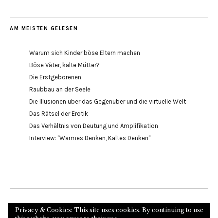
AM MEISTEN GELESEN
Warum sich Kinder böse Eltern machen
Böse Väter, kalte Mütter?
Die Erstgeborenen
Raubbau an der Seele
Die Illusionen über das Gegenüber und die virtuelle Welt
Das Rätsel der Erotik
Das Verhältnis von Deutung und Amplifikation
Interview: "Warmes Denken, Kaltes Denken"
Internetseite des Autors und Psychoanalytikers
Privacy & Cookies: This site uses cookies. By continuing to use