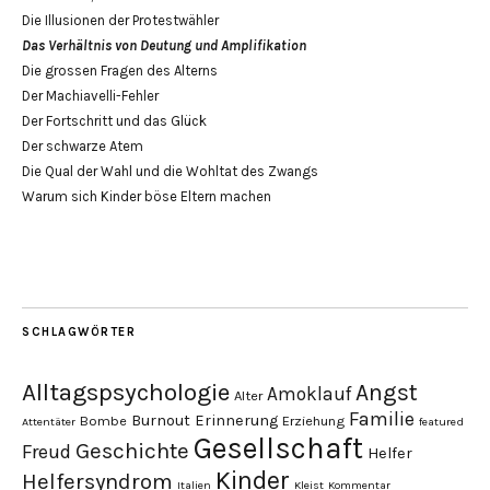
Die Illusionen der Protestwähler
Das Verhältnis von Deutung und Amplifikation
Die grossen Fragen des Alterns
Der Machiavelli-Fehler
Der Fortschritt und das Glück
Der schwarze Atem
Die Qual der Wahl und die Wohltat des Zwangs
Warum sich Kinder böse Eltern machen
SCHLAGWÖRTER
Alltagspsychologie
Angst
Amoklauf
Alter
Familie
Burnout
Erinnerung
Bombe
Erziehung
Attentäter
featured
Gesellschaft
Geschichte
Freud
Helfer
Kinder
Helfersyndrom
Italien
Kleist
Kommentar