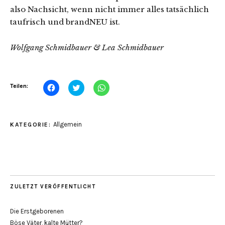
also Nachsicht, wenn nicht immer alles tatsächlich
taufrisch und brandNEU ist.
Wolfgang Schmidbauer & Lea Schmidbauer
Klick,
Klick,
Klicken,
Teilen:
um
um
um
auf
über
auf
Facebook
Twitter
WhatsApp
zu
zu
zu
teilen
teilen
teilen
Allgemein
KATEGORIE:
(Wird
(Wird
(Wird
in
in
in
neuem
neuem
neuem
Fenster
Fenster
Fenster
geöffnet)
geöffnet)
geöffnet)
ZULETZT VERÖFFENTLICHT
Die Erstgeborenen
Böse Väter, kalte Mütter?