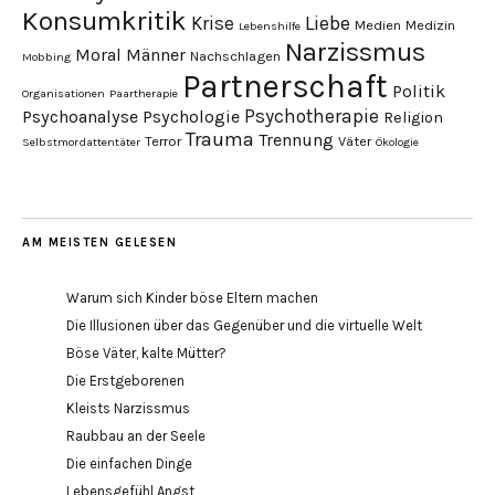
Konsumkritik
Liebe
Krise
Medien
Medizin
Lebenshilfe
Narzissmus
Moral
Männer
Nachschlagen
Mobbing
Partnerschaft
Politik
Organisationen
Paartherapie
Psychotherapie
Psychoanalyse
Psychologie
Religion
Trauma
Trennung
Terror
Väter
Selbstmordattentäter
Ökologie
AM MEISTEN GELESEN
Warum sich Kinder böse Eltern machen
Die Illusionen über das Gegenüber und die virtuelle Welt
Böse Väter, kalte Mütter?
Die Erstgeborenen
Kleists Narzissmus
Raubbau an der Seele
Die einfachen Dinge
Lebensgefühl Angst