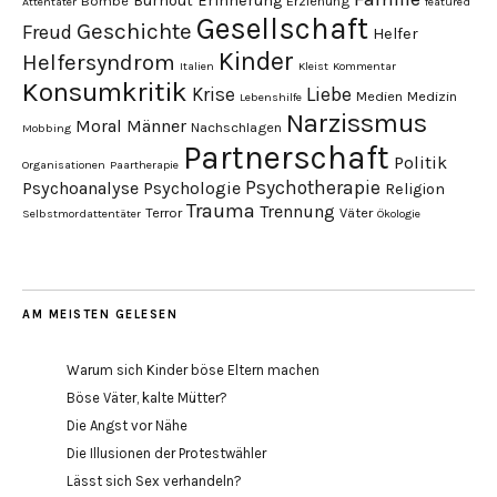
Burnout
Erinnerung
Bombe
Erziehung
Attentäter
featured
Gesellschaft
Geschichte
Freud
Helfer
Kinder
Helfersyndrom
Italien
Kleist
Kommentar
Konsumkritik
Liebe
Krise
Medien
Medizin
Lebenshilfe
Narzissmus
Moral
Männer
Nachschlagen
Mobbing
Partnerschaft
Politik
Organisationen
Paartherapie
Psychotherapie
Psychoanalyse
Psychologie
Religion
Trauma
Trennung
Terror
Väter
Selbstmordattentäter
Ökologie
AM MEISTEN GELESEN
Warum sich Kinder böse Eltern machen
Böse Väter, kalte Mütter?
Die Angst vor Nähe
Die Illusionen der Protestwähler
Lässt sich Sex verhandeln?