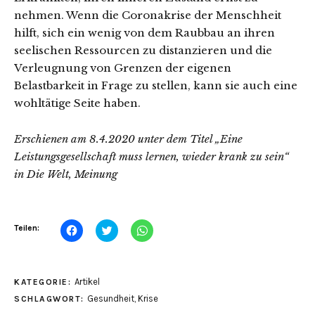
nehmen. Wenn die Coronakrise der Menschheit
hilft, sich ein wenig von dem Raubbau an ihren
seelischen Ressourcen zu distanzieren und die
Verleugnung von Grenzen der eigenen
Belastbarkeit in Frage zu stellen, kann sie auch eine
wohltätige Seite haben.
Erschienen am 8.4.2020 unter dem Titel „Eine
Leistungsgesellschaft muss lernen, wieder krank zu sein“
in Die Welt, Meinung
Klick,
Klick,
Klicken,
Teilen:
um
um
um
auf
über
auf
Facebook
Twitter
WhatsApp
zu
zu
zu
teilen
teilen
teilen
Artikel
KATEGORIE:
(Wird
(Wird
(Wird
in
in
in
Gesundheit
,
Krise
SCHLAGWORT:
neuem
neuem
neuem
Fenster
Fenster
Fenster