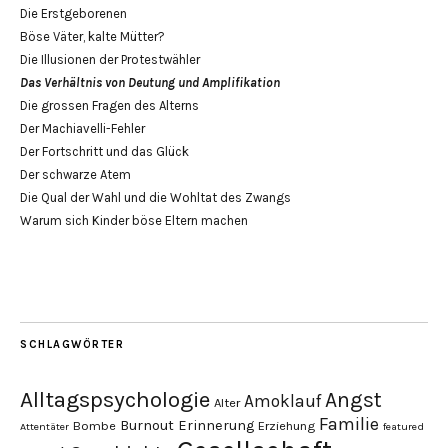
Die Erstgeborenen
Böse Väter, kalte Mütter?
Die Illusionen der Protestwähler
Das Verhältnis von Deutung und Amplifikation
Die grossen Fragen des Alterns
Der Machiavelli-Fehler
Der Fortschritt und das Glück
Der schwarze Atem
Die Qual der Wahl und die Wohltat des Zwangs
Warum sich Kinder böse Eltern machen
SCHLAGWÖRTER
Alltagspsychologie
Angst
Amoklauf
Alter
Familie
Burnout
Erinnerung
Bombe
Erziehung
Attentäter
featured