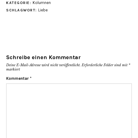
in
in
in
Kolumnen
KATEGORIE:
neuem
neuem
neuem
Fenster
Fenster
Fenster
Liebe
SCHLAGWORT:
geöffnet)
geöffnet)
geöffnet)
Schreibe einen Kommentar
Deine E-Mail-Adresse wird nicht veröffentlicht.
Erforderliche Felder sind mit
*
markiert
Kommentar
*