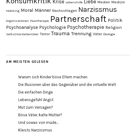
Konsumkritik
Liebe
Krise
Medien
Medizin
Lebenshilfe
Narzissmus
Moral
Männer
Nachschlagen
Mobbing
Partnerschaft
Politik
Organisationen
Paartherapie
Psychotherapie
Psychoanalyse
Psychologie
Religion
Trauma
Trennung
Terror
Väter
Selbstmordattentäter
Ökologie
AM MEISTEN GELESEN
Warum sich Kinder böse Eltern machen
Die Illusionen über das Gegenüber und die virtuelle Welt
Die einfachen Dinge
Lebensgefühl Angst
Mut zum Versagen?
Böse Väter, kalte Mütter?
Und sowas von müde...
Kleists Narzissmus