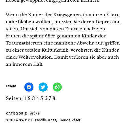
Leben gewappnet entgegentreten können.
Wenn die Kinder der Kriegsgeneration ihren Eltern
nahe bleiben wollten, mussten sie deren Depression
teilen. Um sich von diesen Eltern zu befreien,
bauten die später 68er genannten Kinder der
Traumatisierten eine manische Abwehr auf, griffen
zu einer totalen Kulturkritik, verehrten die Künder
einer Weltrevolution. Damit verloren sie aber auch
an innerem Halt.
Klick,
Klick,
Klicken,
Teilen:
um
um
um
auf
über
auf
Facebook
Twitter
WhatsApp
Seiten:
1
2
3
4
5
6
7
8
zu
zu
zu
teilen
teilen
teilen
(Wird
(Wird
(Wird
in
in
in
Artikel
KATEGORIE:
neuem
neuem
neuem
Fenster
Fenster
Fenster
Familie
,
Krieg
,
Trauma
,
Väter
SCHLAGWORT:
geöffnet)
geöffnet)
geöffnet)