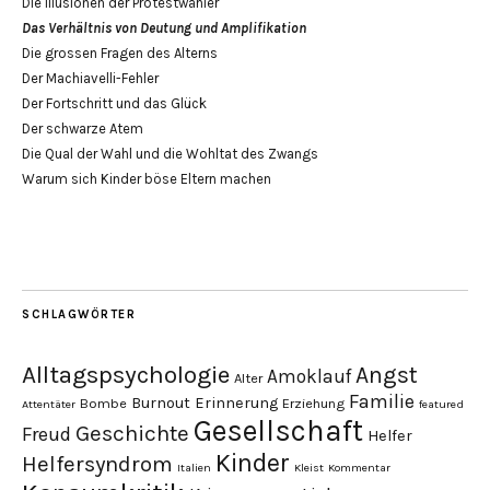
Die Illusionen der Protestwähler
Das Verhältnis von Deutung und Amplifikation
Die grossen Fragen des Alterns
Der Machiavelli-Fehler
Der Fortschritt und das Glück
Der schwarze Atem
Die Qual der Wahl und die Wohltat des Zwangs
Warum sich Kinder böse Eltern machen
SCHLAGWÖRTER
Alltagspsychologie
Angst
Amoklauf
Alter
Familie
Burnout
Erinnerung
Bombe
Erziehung
Attentäter
featured
Gesellschaft
Geschichte
Freud
Helfer
Kinder
Helfersyndrom
Italien
Kleist
Kommentar