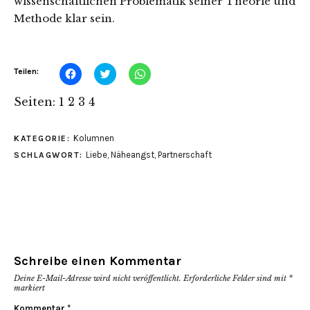
wissenschaftlichen Problematik seiner Theorie und
Methode klar sein.
Klick,
Klick,
Klicken,
Teilen:
um
um
um
auf
über
auf
Facebook
Twitter
WhatsApp
Seiten:
1
2
3
4
zu
zu
zu
teilen
teilen
teilen
(Wird
(Wird
(Wird
in
in
in
Kolumnen
KATEGORIE:
neuem
neuem
neuem
Fenster
Fenster
Fenster
Liebe
,
Näheangst
,
Partnerschaft
SCHLAGWORT:
geöffnet)
geöffnet)
geöffnet)
Schreibe einen Kommentar
Deine E-Mail-Adresse wird nicht veröffentlicht.
Erforderliche Felder sind mit
*
markiert
Kommentar
*