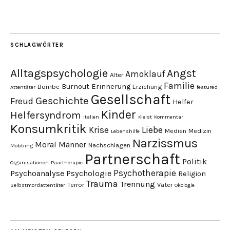
SCHLAGWÖRTER
Alltagspsychologie
Angst
Amoklauf
Alter
Familie
Burnout
Erinnerung
Bombe
Erziehung
Attentäter
featured
Gesellschaft
Geschichte
Freud
Helfer
Kinder
Helfersyndrom
Italien
Kleist
Kommentar
Konsumkritik
Liebe
Krise
Medien
Medizin
Lebenshilfe
Narzissmus
Moral
Männer
Nachschlagen
Mobbing
Partnerschaft
Politik
Organisationen
Paartherapie
Psychotherapie
Psychoanalyse
Psychologie
Religion
Trauma
Trennung
Terror
Väter
Selbstmordattentäter
Ökologie