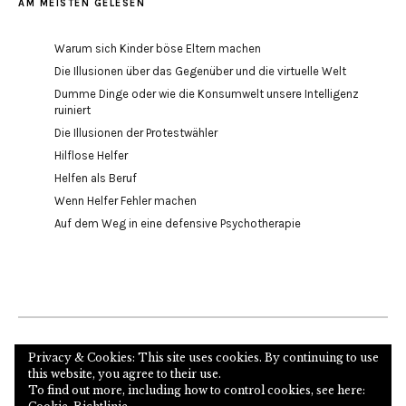
AM MEISTEN GELESEN
Warum sich Kinder böse Eltern machen
Die Illusionen über das Gegenüber und die virtuelle Welt
Dumme Dinge oder wie die Konsumwelt unsere Intelligenz
ruiniert
Die Illusionen der Protestwähler
Hilflose Helfer
Helfen als Beruf
Wenn Helfer Fehler machen
Auf dem Weg in eine defensive Psychotherapie
Internetseite des Autors und Psychoanalytikers
Privacy & Cookies: This site uses cookies. By continuing to use
this website, you agree to their use.
To find out more, including how to control cookies, see here: