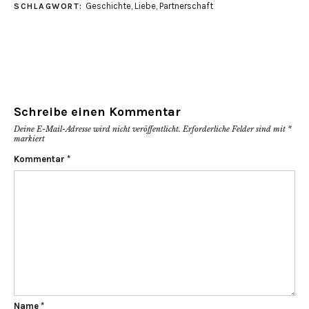
Geschichte
,
Liebe
,
Partnerschaft
SCHLAGWORT:
neuem
neuem
neuem
Fenster
Fenster
Fenster
geöffnet)
geöffnet)
geöffnet)
Schreibe einen Kommentar
Deine E-Mail-Adresse wird nicht veröffentlicht.
Erforderliche Felder sind mit
*
markiert
Kommentar
*
Name
*