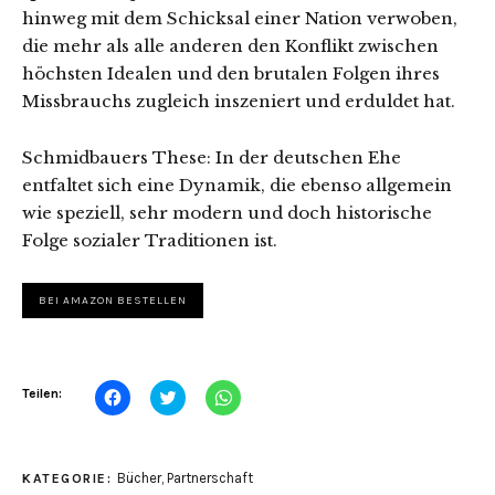
hinweg mit dem Schicksal einer Nation verwoben,
die mehr als alle anderen den Konflikt zwischen
höchsten Idealen und den brutalen Folgen ihres
Missbrauchs zugleich inszeniert und erduldet hat.
Schmidbauers These: In der deutschen Ehe
entfaltet sich eine Dynamik, die ebenso allgemein
wie speziell, sehr modern und doch historische
Folge sozialer Traditionen ist.
BEI AMAZON BESTELLEN
Klick,
Klick,
Klicken,
Teilen:
um
um
um
auf
über
auf
Facebook
Twitter
WhatsApp
zu
zu
zu
teilen
teilen
teilen
Bücher
,
Partnerschaft
KATEGORIE:
(Wird
(Wird
(Wird
in
in
in