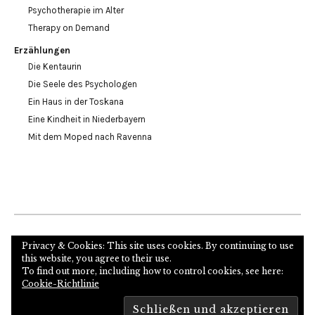
Psychotherapie im Alter
Therapy on Demand
Erzählungen
Die Kentaurin
Die Seele des Psychologen
Ein Haus in der Toskana
Eine Kindheit in Niederbayern
Mit dem Moped nach Ravenna
Internetseite des Autors und Psychoanalytikers
Privacy & Cookies: This site uses cookies. By continuing to use
this website, you agree to their use.
To find out more, including how to control cookies, see here:
Cookie-Richtlinie
Copyright © 2026
Proudly powered by
WordPress
Theme: Zuki von
Elmastudio