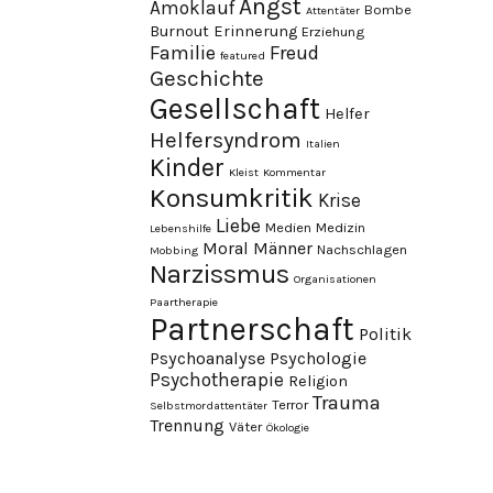
Angst
Amoklauf
Bombe
Attentäter
Burnout
Erinnerung
Erziehung
Familie
Freud
featured
Geschichte
Gesellschaft
Helfer
Helfersyndrom
Italien
Kinder
Kleist
Kommentar
Konsumkritik
Krise
Liebe
Medien
Medizin
Lebenshilfe
Moral
Männer
Nachschlagen
Mobbing
Narzissmus
Organisationen
Paartherapie
Partnerschaft
Politik
Psychoanalyse
Psychologie
Psychotherapie
Religion
Trauma
Terror
Selbstmordattentäter
Trennung
Väter
Ökologie