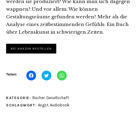
werden sie produziert? Wie kann man sich dagegen
wappnen? Und vor allem: Wie können
Gestaltungsräume gefunden werden? Mehr als die
Analyse eines zeitbestimmenden Gefühls: Ein Buch
über Lebenskunst in schwierigen Zeiten.
BEI AMAZON BESTELLEN
Klick,
Klick,
Klicken,
Teilen:
um
um
um
auf
über
auf
Facebook
Twitter
WhatsApp
zu
zu
zu
teilen
teilen
teilen
Bücher
,
Gesellschaft
KATEGORIE:
(Wird
(Wird
(Wird
in
in
in
Angst
,
Audiobook
SCHLAGWORT:
neuem
neuem
neuem
Fenster
Fenster
Fenster
geöffnet)
geöffnet)
geöffnet)