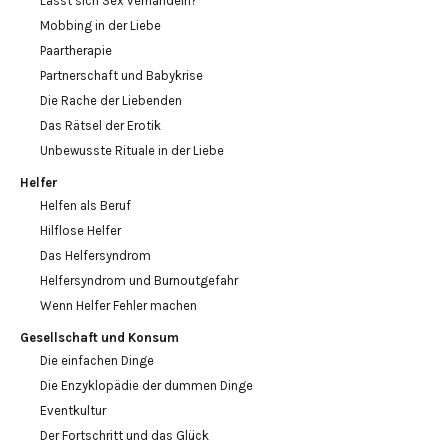
Lässt sich Sex verhandeln?
Mobbing in der Liebe
Paartherapie
Partnerschaft und Babykrise
Die Rache der Liebenden
Das Rätsel der Erotik
Unbewusste Rituale in der Liebe
Helfer
Helfen als Beruf
Hilflose Helfer
Das Helfersyndrom
Helfersyndrom und Burnoutgefahr
Wenn Helfer Fehler machen
Gesellschaft und Konsum
Die einfachen Dinge
Die Enzyklopädie der dummen Dinge
Eventkultur
Der Fortschritt und das Glück