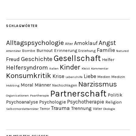
SCHLAGWÖRTER
Alltagspsychologie
Angst
Amoklauf
Alter
Familie
Burnout
Erinnerung
Bombe
Erziehung
Attentäter
featured
Gesellschaft
Geschichte
Freud
Helfer
Kinder
Helfersyndrom
Italien
Kleist
Kommentar
Konsumkritik
Liebe
Krise
Medien
Medizin
Lebenshilfe
Narzissmus
Moral
Männer
Nachschlagen
Mobbing
Partnerschaft
Politik
Organisationen
Paartherapie
Psychotherapie
Psychoanalyse
Psychologie
Religion
Trauma
Trennung
Terror
Väter
Selbstmordattentäter
Ökologie