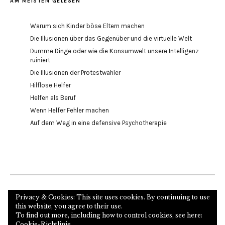
AM MEISTEN GELESEN
Warum sich Kinder böse Eltern machen
Die Illusionen über das Gegenüber und die virtuelle Welt
Dumme Dinge oder wie die Konsumwelt unsere Intelligenz
ruiniert
Die Illusionen der Protestwähler
Hilflose Helfer
Helfen als Beruf
Wenn Helfer Fehler machen
Auf dem Weg in eine defensive Psychotherapie
Internetseite des Autors und Psychoanalytikers
Privacy & Cookies: This site uses cookies. By continuing to use
this website, you agree to their use.
To find out more, including how to control cookies, see here:
Cookie-Richtlinie