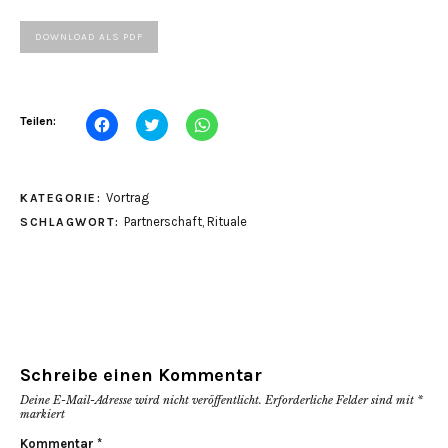
DOWNLOAD ALS PDF
Klick,
Klick,
Klicken,
Teilen:
um
um
um
auf
über
auf
Facebook
Twitter
WhatsApp
zu
zu
zu
teilen
teilen
teilen
Vortrag
KATEGORIE:
(Wird
(Wird
(Wird
in
in
in
Partnerschaft
,
Rituale
SCHLAGWORT:
neuem
neuem
neuem
Fenster
Fenster
Fenster
geöffnet)
geöffnet)
geöffnet)
Schreibe einen Kommentar
Deine E-Mail-Adresse wird nicht veröffentlicht.
Erforderliche Felder sind mit
*
markiert
Kommentar
*