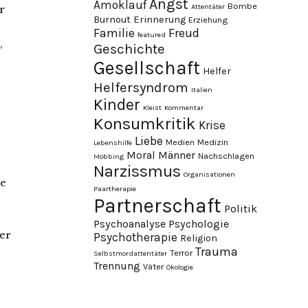
Angst
Amoklauf
Bombe
Attentäter
r
Burnout
Erinnerung
Erziehung
Familie
Freud
featured
,
Geschichte
Gesellschaft
Helfer
Helfersyndrom
Italien
Kinder
Kleist
Kommentar
Konsumkritik
Krise
Liebe
Medien
Medizin
Lebenshilfe
Moral
Männer
Nachschlagen
Mobbing
Narzissmus
Organisationen
te
Paartherapie
Partnerschaft
Politik
Psychoanalyse
Psychologie
er
Psychotherapie
Religion
Trauma
Terror
Selbstmordattentäter
Trennung
Väter
Ökologie