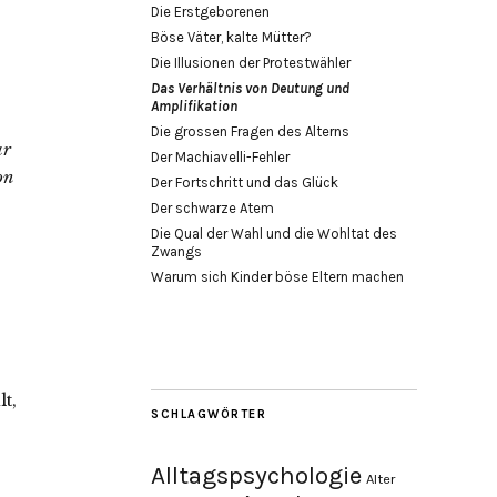
Die Erstgeborenen
Böse Väter, kalte Mütter?
Die Illusionen der Protestwähler
Das Verhältnis von Deutung und
Amplifikation
Die grossen Fragen des Alterns
ar
Der Machiavelli-Fehler
on
Der Fortschritt und das Glück
Der schwarze Atem
Die Qual der Wahl und die Wohltat des
Zwangs
Warum sich Kinder böse Eltern machen
t,
SCHLAGWÖRTER
Alltagspsychologie
Alter