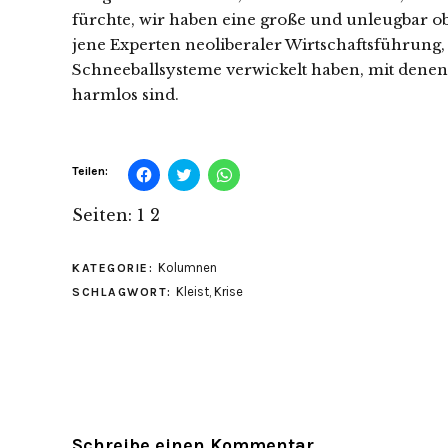
fürchte, wir haben eine große und unleugbar obj
jene Experten neoliberaler Wirtschaftsführung
Schneeballsysteme verwickelt haben, mit denen 
harmlos sind.
Klick,
Klick,
Klicken,
Teilen:
um
um
um
auf
über
auf
Facebook
Twitter
WhatsApp
Seiten:
1
2
zu
zu
zu
teilen
teilen
teilen
(Wird
(Wird
(Wird
in
in
in
Kolumnen
KATEGORIE:
neuem
neuem
neuem
Fenster
Fenster
Fenster
Kleist
,
Krise
SCHLAGWORT:
geöffnet)
geöffnet)
geöffnet)
Schreibe einen Kommentar