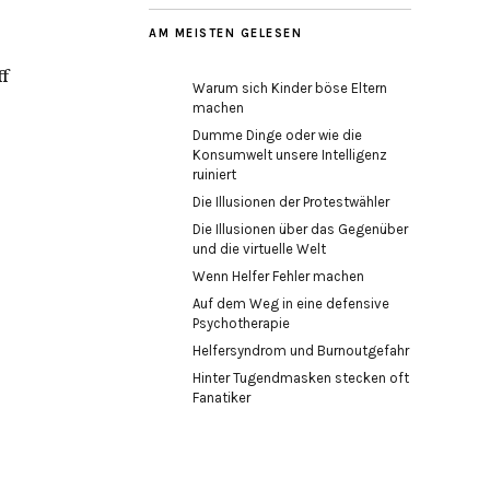
AM MEISTEN GELESEN
f
Warum sich Kinder böse Eltern
machen
Dumme Dinge oder wie die
Konsumwelt unsere Intelligenz
ruiniert
Die Illusionen der Protestwähler
Die Illusionen über das Gegenüber
und die virtuelle Welt
Wenn Helfer Fehler machen
Auf dem Weg in eine defensive
Psychotherapie
Helfersyndrom und Burnoutgefahr
Hinter Tugendmasken stecken oft
Fanatiker