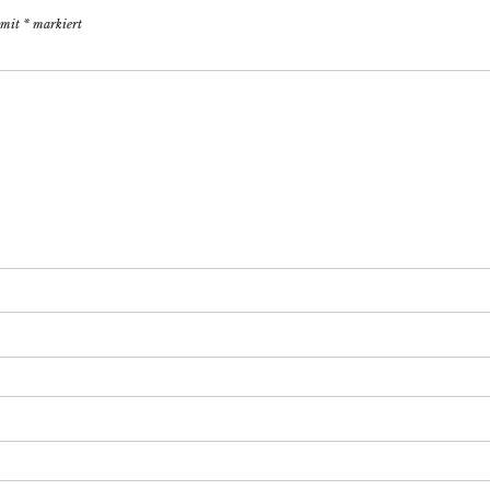
d mit
*
markiert