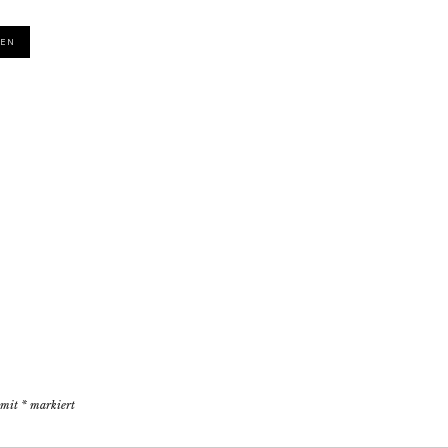
LEN
d mit
*
markiert