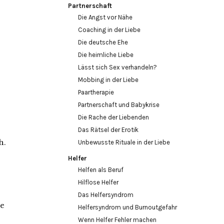
Partnerschaft
Die Angst vor Nähe
Coaching in der Liebe
Die deutsche Ehe
Die heimliche Liebe
Lässt sich Sex verhandeln?
Mobbing in der Liebe
Paartherapie
Partnerschaft und Babykrise
Die Rache der Liebenden
Das Rätsel der Erotik
h.
Unbewusste Rituale in der Liebe
Helfer
Helfen als Beruf
Hilflose Helfer
Das Helfersyndrom
de
Helfersyndrom und Burnoutgefahr
Wenn Helfer Fehler machen