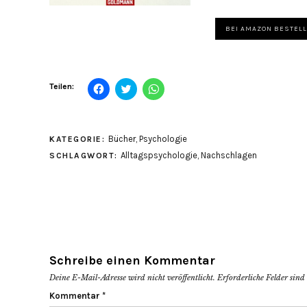
BEI AMAZON BESTEL
Klick,
Klick,
Klicken,
Teilen:
um
um
um
auf
über
auf
Facebook
Twitter
WhatsApp
zu
zu
zu
teilen
teilen
teilen
Bücher
,
Psychologie
KATEGORIE:
(Wird
(Wird
(Wird
in
in
in
Alltagspsychologie
,
Nachschlagen
SCHLAGWORT:
neuem
neuem
neuem
Fenster
Fenster
Fenster
geöffnet)
geöffnet)
geöffnet)
Schreibe einen Kommentar
Deine E-Mail-Adresse wird nicht veröffentlicht.
Erforderliche Felder sin
Kommentar
*