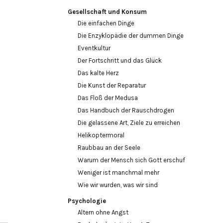
Gesellschaft und Konsum
Die einfachen Dinge
Die Enzyklopädie der dummen Dinge
Eventkultur
Der Fortschritt und das Glück
Das kalte Herz
Die Kunst der Reparatur
Das Floß der Medusa
Das Handbuch der Rauschdrogen
Die gelassene Art, Ziele zu erreichen
Helikoptermoral
Raubbau an der Seele
Warum der Mensch sich Gott erschuf
Weniger ist manchmal mehr
Wie wir wurden, was wir sind
Psychologie
Altern ohne Angst