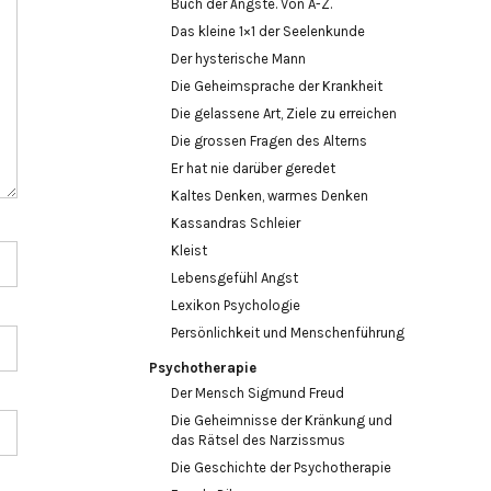
Buch der Ängste. Von A-Z.
Das kleine 1×1 der Seelenkunde
Der hysterische Mann
Die Geheimsprache der Krankheit
Die gelassene Art, Ziele zu erreichen
Die grossen Fragen des Alterns
Er hat nie darüber geredet
Kaltes Denken, warmes Denken
Kassandras Schleier
Kleist
Lebensgefühl Angst
Lexikon Psychologie
Persönlichkeit und Menschenführung
Psychotherapie
Der Mensch Sigmund Freud
Die Geheimnisse der Kränkung und
das Rätsel des Narzissmus
Die Geschichte der Psychotherapie