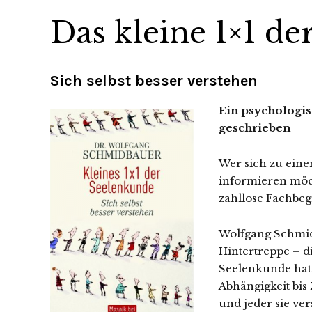
Das kleine 1×1 d
Sich selbst besser verstehen
Ein psychologis
geschrieben
Wer sich zu ein
informieren möch
zahllose Fachbe
Wolfgang Schmid
Hintertreppe – di
Seelenkunde hat 
Abhängigkeit bis
und jeder sie ve