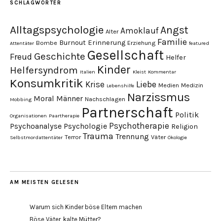
SCHLAGWÖRTER
Alltagspsychologie
Angst
Amoklauf
Alter
Familie
Burnout
Erinnerung
Bombe
Erziehung
Attentäter
featured
Gesellschaft
Geschichte
Freud
Helfer
Kinder
Helfersyndrom
Italien
Kleist
Kommentar
Konsumkritik
Liebe
Krise
Medien
Medizin
Lebenshilfe
Narzissmus
Moral
Männer
Nachschlagen
Mobbing
Partnerschaft
Politik
Organisationen
Paartherapie
Psychotherapie
Psychoanalyse
Psychologie
Religion
Trauma
Trennung
Terror
Väter
Selbstmordattentäter
Ökologie
AM MEISTEN GELESEN
Warum sich Kinder böse Eltern machen
Böse Väter, kalte Mütter?