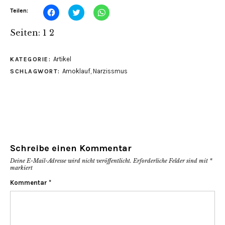
Klick,
Klick,
Klicken,
Teilen:
um
um
um
auf
über
auf
Facebook
Twitter
WhatsApp
Seiten:
1
2
zu
zu
zu
teilen
teilen
teilen
(Wird
(Wird
(Wird
in
in
in
Artikel
KATEGORIE:
neuem
neuem
neuem
Fenster
Fenster
Fenster
Amoklauf
,
Narzissmus
SCHLAGWORT:
geöffnet)
geöffnet)
geöffnet)
Schreibe einen Kommentar
Deine E-Mail-Adresse wird nicht veröffentlicht.
Erforderliche Felder sind mit
*
markiert
Kommentar
*