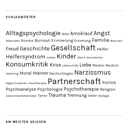
SCHLAGWÖRTER
Alltagspsychologie
Angst
Amoklauf
Alter
Familie
Burnout
Erinnerung
Bombe
Erziehung
Attentäter
featured
Gesellschaft
Geschichte
Freud
Helfer
Kinder
Helfersyndrom
Italien
Kleist
Kommentar
Konsumkritik
Liebe
Krise
Medien
Medizin
Lebenshilfe
Narzissmus
Moral
Männer
Nachschlagen
Mobbing
Partnerschaft
Politik
Organisationen
Paartherapie
Psychotherapie
Psychoanalyse
Psychologie
Religion
Trauma
Trennung
Terror
Väter
Selbstmordattentäter
Ökologie
AM MEISTEN GELESEN