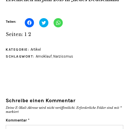
Klick,
Klick,
Klicken,
Teilen:
um
um
um
auf
über
auf
Facebook
Twitter
WhatsApp
Seiten:
1
2
zu
zu
zu
teilen
teilen
teilen
(Wird
(Wird
(Wird
in
in
in
Artikel
KATEGORIE:
neuem
neuem
neuem
Fenster
Fenster
Fenster
Amoklauf
,
Narzissmus
SCHLAGWORT:
geöffnet)
geöffnet)
geöffnet)
Schreibe einen Kommentar
Deine E-Mail-Adresse wird nicht veröffentlicht.
Erforderliche Felder sind mit
*
markiert
Kommentar
*