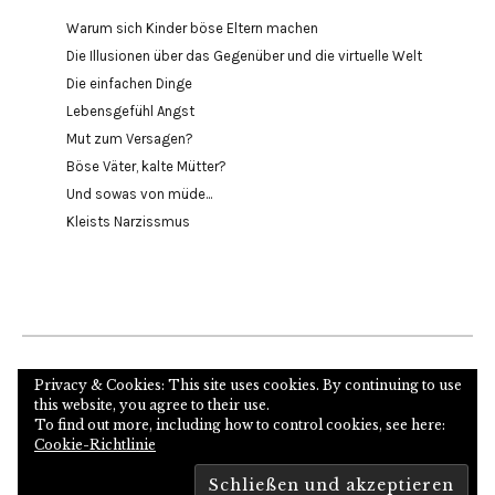
Warum sich Kinder böse Eltern machen
Die Illusionen über das Gegenüber und die virtuelle Welt
Die einfachen Dinge
Lebensgefühl Angst
Mut zum Versagen?
Böse Väter, kalte Mütter?
Und sowas von müde...
Kleists Narzissmus
Internetseite des Autors und Psychoanalytikers
Privacy & Cookies: This site uses cookies. By continuing to use
this website, you agree to their use.
To find out more, including how to control cookies, see here:
Cookie-Richtlinie
Copyright © 2026
Proudly powered by
WordPress
Theme: Zuki von
Elmastudio