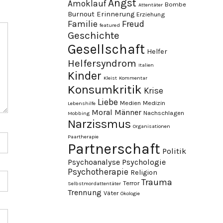
Angst
Amoklauf
Bombe
Attentäter
Burnout
Erinnerung
Erziehung
Familie
Freud
featured
Geschichte
Gesellschaft
Helfer
Helfersyndrom
Italien
Kinder
Kleist
Kommentar
Konsumkritik
Krise
Liebe
Medien
Medizin
Lebenshilfe
Moral
Männer
Nachschlagen
Mobbing
Narzissmus
Organisationen
Paartherapie
Partnerschaft
Politik
Psychoanalyse
Psychologie
Psychotherapie
Religion
Trauma
Terror
Selbstmordattentäter
Trennung
Väter
Ökologie