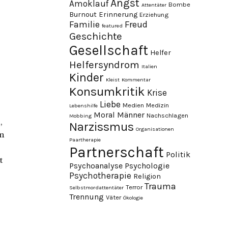
Angst
Amoklauf
Bombe
Attentäter
Burnout
Erinnerung
Erziehung
Familie
Freud
featured
Geschichte
Gesellschaft
Helfer
Helfersyndrom
Italien
Kinder
Kleist
Kommentar
Konsumkritik
Krise
Liebe
Medien
Medizin
Lebenshilfe
Moral
Männer
Nachschlagen
Mobbing
,
Narzissmus
Organisationen
en
Paartherapie
Partnerschaft
Politik
t
Psychoanalyse
Psychologie
Psychotherapie
Religion
Trauma
Terror
Selbstmordattentäter
Trennung
Väter
Ökologie