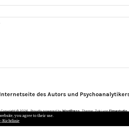
.
Internetseite des Autors und Psychoanalytiker
Copyright © 2026
Proudly powered by
WordPress
Theme: Zuki von
Elmastudio
website, you agree to their use.
-Richtlinie