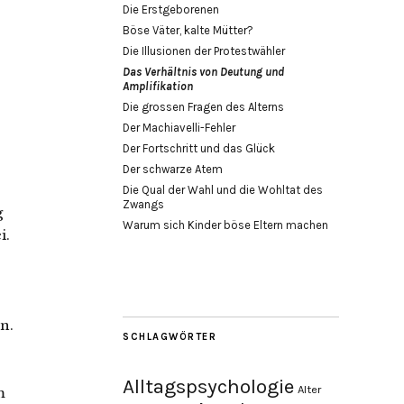
Die Erstgeborenen
Böse Väter, kalte Mütter?
Die Illusionen der Protestwähler
Das Verhältnis von Deutung und
Amplifikation
Die grossen Fragen des Alterns
Der Machiavelli-Fehler
Der Fortschritt und das Glück
Der schwarze Atem
Die Qual der Wahl und die Wohltat des
Zwangs
g
Warum sich Kinder böse Eltern machen
i.
n.
SCHLAGWÖRTER
Alltagspsychologie
Alter
m