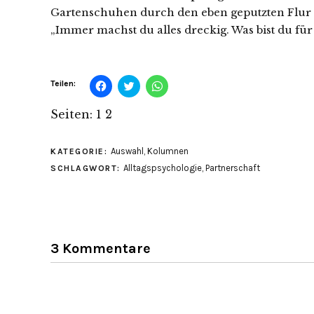
Gartenschuhen durch den eben geputzten Flur u
„Immer machst du alles dreckig. Was bist du für 
Klick,
Klick,
Klicken,
Teilen:
um
um
um
auf
über
auf
Facebook
Twitter
WhatsApp
Seiten:
1
2
zu
zu
zu
teilen
teilen
teilen
(Wird
(Wird
(Wird
in
in
in
Auswahl
,
Kolumnen
KATEGORIE:
neuem
neuem
neuem
Fenster
Fenster
Fenster
Alltagspsychologie
,
Partnerschaft
SCHLAGWORT:
geöffnet)
geöffnet)
geöffnet)
3 Kommentare