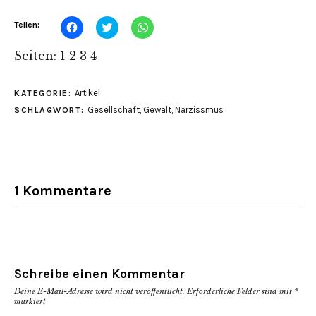
Klick,
Klick,
Klicken,
Teilen:
um
um
um
auf
über
auf
Facebook
Twitter
WhatsApp
Seiten:
1
2
3
4
zu
zu
zu
teilen
teilen
teilen
(Wird
(Wird
(Wird
in
in
in
Artikel
KATEGORIE:
neuem
neuem
neuem
Fenster
Fenster
Fenster
Gesellschaft
,
Gewalt
,
Narzissmus
SCHLAGWORT:
geöffnet)
geöffnet)
geöffnet)
1 Kommentare
Schreibe einen Kommentar
Deine E-Mail-Adresse wird nicht veröffentlicht.
Erforderliche Felder sind mit
*
markiert