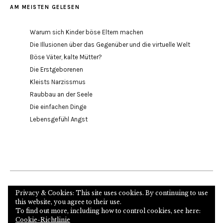
AM MEISTEN GELESEN
Warum sich Kinder böse Eltern machen
Die Illusionen über das Gegenüber und die virtuelle Welt
Böse Väter, kalte Mütter?
Die Erstgeborenen
Kleists Narzissmus
Raubbau an der Seele
Die einfachen Dinge
Lebensgefühl Angst
Internetseite des Autors und Psychoanalytikers
Privacy & Cookies: This site uses cookies. By continuing to use
this website, you agree to their use.
To find out more, including how to control cookies, see here:
Cookie-Richtlinie
Copyright © 2026