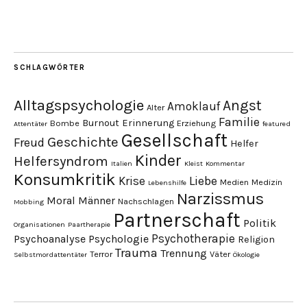
SCHLAGWÖRTER
Alltagspsychologie
Angst
Amoklauf
Alter
Familie
Burnout
Erinnerung
Bombe
Erziehung
Attentäter
featured
Gesellschaft
Geschichte
Freud
Helfer
Kinder
Helfersyndrom
Italien
Kleist
Kommentar
Konsumkritik
Liebe
Krise
Medien
Medizin
Lebenshilfe
Narzissmus
Moral
Männer
Nachschlagen
Mobbing
Partnerschaft
Politik
Organisationen
Paartherapie
Psychotherapie
Psychoanalyse
Psychologie
Religion
Trauma
Trennung
Terror
Väter
Selbstmordattentäter
Ökologie