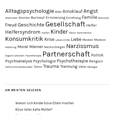
Alltagspsychologie
Angst
Amoklauf
Alter
Familie
Burnout
Erinnerung
Bombe
Erziehung
Attentäter
featured
Gesellschaft
Geschichte
Freud
Helfer
Kinder
Helfersyndrom
Italien
Kleist
Kommentar
Konsumkritik
Liebe
Krise
Medien
Medizin
Lebenshilfe
Narzissmus
Moral
Männer
Nachschlagen
Mobbing
Partnerschaft
Politik
Organisationen
Paartherapie
Psychotherapie
Psychoanalyse
Psychologie
Religion
Trauma
Trennung
Terror
Väter
Selbstmordattentäter
Ökologie
AM MEISTEN GELESEN
Warum sich Kinder böse Eltern machen
Böse Väter, kalte Mütter?