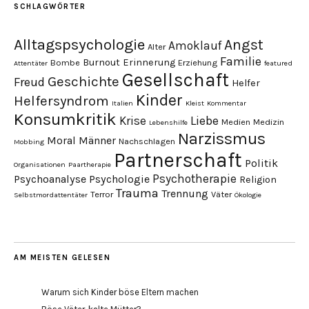
SCHLAGWÖRTER
Alltagspsychologie
Angst
Amoklauf
Alter
Familie
Burnout
Erinnerung
Bombe
Erziehung
Attentäter
featured
Gesellschaft
Geschichte
Freud
Helfer
Kinder
Helfersyndrom
Italien
Kleist
Kommentar
Konsumkritik
Liebe
Krise
Medien
Medizin
Lebenshilfe
Narzissmus
Moral
Männer
Nachschlagen
Mobbing
Partnerschaft
Politik
Organisationen
Paartherapie
Psychotherapie
Psychoanalyse
Psychologie
Religion
Trauma
Trennung
Terror
Väter
Selbstmordattentäter
Ökologie
AM MEISTEN GELESEN
Warum sich Kinder böse Eltern machen