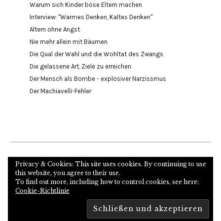
Warum sich Kinder böse Eltern machen
Interview: "Warmes Denken, Kaltes Denken"
Altern ohne Angst
Nie mehr allein mit Bäumen
Die Qual der Wahl und die Wohltat des Zwangs
Die gelassene Art, Ziele zu erreichen
Der Mensch als Bombe - explosiver Narzissmus
Der Machiavelli-Fehler
Internetseite des Autors und Psychoanalytikers
Privacy & Cookies: This site uses cookies. By continuing to use
this website, you agree to their use.
To find out more, including how to control cookies, see here:
Cookie-Richtlinie
Copyright © 2026
Proudly powered by
WordPress
Theme: Zuki von
Elmastudio