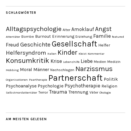
SCHLAGWÖRTER
Alltagspsychologie
Angst
Amoklauf
Alter
Familie
Burnout
Erinnerung
Bombe
Erziehung
Attentäter
featured
Gesellschaft
Geschichte
Freud
Helfer
Kinder
Helfersyndrom
Italien
Kleist
Kommentar
Konsumkritik
Liebe
Krise
Medien
Medizin
Lebenshilfe
Narzissmus
Moral
Männer
Nachschlagen
Mobbing
Partnerschaft
Politik
Organisationen
Paartherapie
Psychotherapie
Psychoanalyse
Psychologie
Religion
Trauma
Trennung
Terror
Väter
Selbstmordattentäter
Ökologie
AM MEISTEN GELESEN