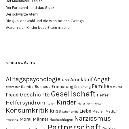
Der Machiavelli-Fehler
Der Fortschritt und das Glück
Der schwarze Atem
Die Qual der Wahl und die Wohltat des Zwangs
Warum sich Kinder böse Eltern machen
SCHLAGWÖRTER
Alltagspsychologie
Angst
Amoklauf
Alter
Familie
Burnout
Erinnerung
Bombe
Erziehung
Attentäter
featured
Gesellschaft
Geschichte
Freud
Helfer
Kinder
Helfersyndrom
Italien
Kleist
Kommentar
Konsumkritik
Liebe
Krise
Medien
Medizin
Lebenshilfe
Narzissmus
Moral
Männer
Nachschlagen
Mobbing
Partnerschaft
Politik