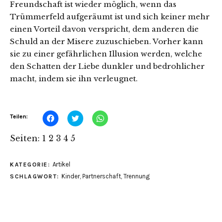
Freundschaft ist wieder möglich, wenn das
Trümmerfeld aufgeräumt ist und sich keiner mehr
einen Vorteil davon verspricht, dem anderen die
Schuld an der Misere zuzuschieben. Vorher kann
sie zu einer gefährlichen Illusion werden, welche
den Schatten der Liebe dunkler und bedrohlicher
macht, indem sie ihn verleugnet.
Klick,
Klick,
Klicken,
Teilen:
um
um
um
auf
über
auf
Facebook
Twitter
WhatsApp
Seiten:
1
2
3
4
5
zu
zu
zu
teilen
teilen
teilen
(Wird
(Wird
(Wird
in
in
in
Artikel
KATEGORIE:
neuem
neuem
neuem
Fenster
Fenster
Fenster
Kinder
,
Partnerschaft
,
Trennung
SCHLAGWORT:
geöffnet)
geöffnet)
geöffnet)