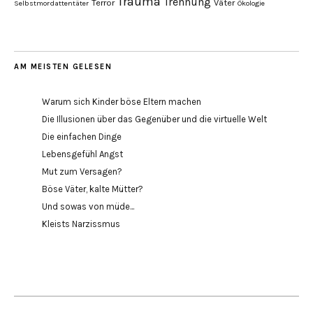
Trauma
Trennung
Terror
Väter
Selbstmordattentäter
Ökologie
AM MEISTEN GELESEN
Warum sich Kinder böse Eltern machen
Die Illusionen über das Gegenüber und die virtuelle Welt
Die einfachen Dinge
Lebensgefühl Angst
Mut zum Versagen?
Böse Väter, kalte Mütter?
Und sowas von müde...
Kleists Narzissmus