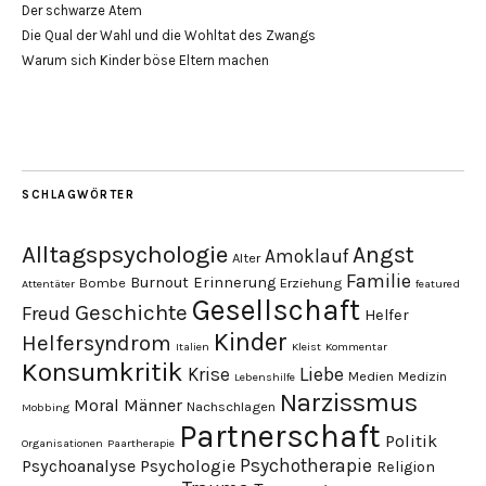
Der schwarze Atem
Die Qual der Wahl und die Wohltat des Zwangs
Warum sich Kinder böse Eltern machen
SCHLAGWÖRTER
Alltagspsychologie
Angst
Amoklauf
Alter
Familie
Burnout
Erinnerung
Bombe
Erziehung
Attentäter
featured
Gesellschaft
Geschichte
Freud
Helfer
Kinder
Helfersyndrom
Italien
Kleist
Kommentar
Konsumkritik
Liebe
Krise
Medien
Medizin
Lebenshilfe
Narzissmus
Moral
Männer
Nachschlagen
Mobbing
Partnerschaft
Politik
Organisationen
Paartherapie
Psychotherapie
Psychoanalyse
Psychologie
Religion