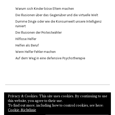
Warum sich Kinder böse Eltern machen
Die Illusionen über das Gegenüber und die virtuelle Welt
Dumme Dinge oder wie die Konsumwelt unsere Intelligenz
ruiniert
Die Illusionen der Protestwähler
Hilflose Helfer
Helfen als Beruf
Wenn Helfer Fehler machen
Auf dem Weg in eine defensive Psychotherapie
Internetseite des Autors und Psychoanalytikers
Privacy & Cookies: This site uses cookies. By continuing to use
this website, you agree to their use.
To find out more, including how to control cookies, see here:
Cookie-Richtlinie
Copyright © 2026
Proudly powered by
WordPress