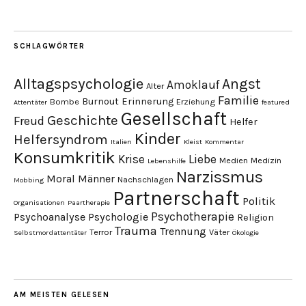
SCHLAGWÖRTER
Alltagspsychologie
Angst
Amoklauf
Alter
Familie
Burnout
Erinnerung
Bombe
Erziehung
Attentäter
featured
Gesellschaft
Geschichte
Freud
Helfer
Kinder
Helfersyndrom
Italien
Kleist
Kommentar
Konsumkritik
Liebe
Krise
Medien
Medizin
Lebenshilfe
Narzissmus
Moral
Männer
Nachschlagen
Mobbing
Partnerschaft
Politik
Organisationen
Paartherapie
Psychotherapie
Psychoanalyse
Psychologie
Religion
Trauma
Trennung
Terror
Väter
Selbstmordattentäter
Ökologie
AM MEISTEN GELESEN