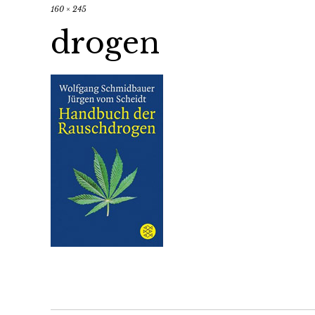
160 × 245
drogen