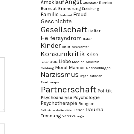
Angst
Amoklauf
Bombe
Attentäter
Burnout
Erinnerung
Erziehung
Familie
Freud
featured
Geschichte
Gesellschaft
Helfer
Helfersyndrom
Italien
Kinder
Kleist
Kommentar
Konsumkritik
Krise
Liebe
Medien
Medizin
Lebenshilfe
Moral
Männer
Nachschlagen
Mobbing
Narzissmus
Organisationen
Paartherapie
Partnerschaft
Politik
Psychoanalyse
Psychologie
Psychotherapie
Religion
Trauma
Terror
Selbstmordattentäter
Trennung
Väter
Ökologie