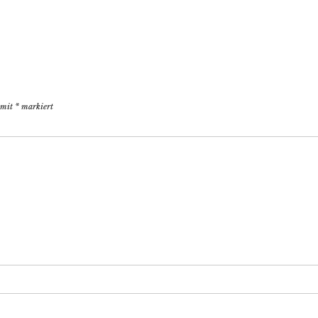
d mit
*
markiert