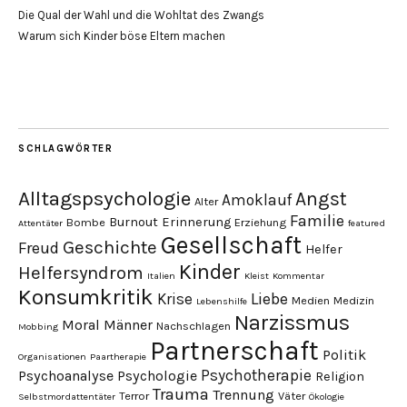
Die Qual der Wahl und die Wohltat des Zwangs
Warum sich Kinder böse Eltern machen
SCHLAGWÖRTER
Alltagspsychologie
Angst
Amoklauf
Alter
Familie
Burnout
Erinnerung
Bombe
Erziehung
Attentäter
featured
Gesellschaft
Geschichte
Freud
Helfer
Kinder
Helfersyndrom
Italien
Kleist
Kommentar
Konsumkritik
Liebe
Krise
Medien
Medizin
Lebenshilfe
Narzissmus
Moral
Männer
Nachschlagen
Mobbing
Partnerschaft
Politik
Organisationen
Paartherapie
Psychotherapie
Psychoanalyse
Psychologie
Religion
Trauma
Trennung
Terror
Väter
Selbstmordattentäter
Ökologie