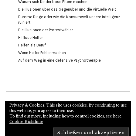
Warum sich Kinder böse Eltern machen
Die Illusionen über das Gegenüber und die virtuelle Welt
Dumme Dinge oder wie die Konsumwelt unsere Intelligenz
ruiniert
Die Illusionen der Protestwähler
Hilflose Helfer
Helfen als Beruf
Wenn Helfer Fehler machen
Auf dem Weg in eine defensive Psychotherapie
Internetseite des Autors und Psychoanalytikers
Privacy & Cookies: This site uses cookies. By continuing to use
this website, you agree to their use.
To find out more, including how to control cookies, see here:
Cookie-Richtlinie
Copyright © 2026
Proudly powered by
WordPress
Theme: Zuki von
Elmastudio