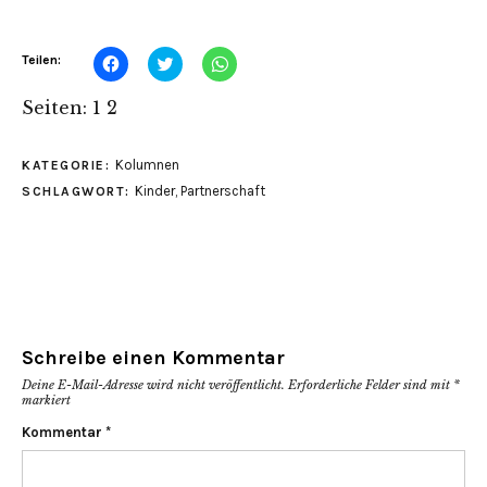
Klick,
Klick,
Klicken,
Teilen:
um
um
um
auf
über
auf
Facebook
Twitter
WhatsApp
Seiten:
1
2
zu
zu
zu
teilen
teilen
teilen
(Wird
(Wird
(Wird
in
in
in
Kolumnen
KATEGORIE:
neuem
neuem
neuem
Fenster
Fenster
Fenster
Kinder
,
Partnerschaft
SCHLAGWORT:
geöffnet)
geöffnet)
geöffnet)
Schreibe einen Kommentar
Deine E-Mail-Adresse wird nicht veröffentlicht.
Erforderliche Felder sind mit
*
markiert
Kommentar
*