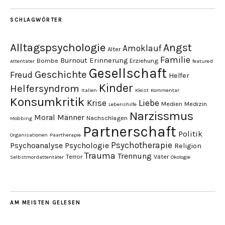
SCHLAGWÖRTER
Alltagspsychologie
Angst
Amoklauf
Alter
Familie
Burnout
Erinnerung
Bombe
Erziehung
Attentäter
featured
Gesellschaft
Geschichte
Freud
Helfer
Kinder
Helfersyndrom
Italien
Kleist
Kommentar
Konsumkritik
Liebe
Krise
Medien
Medizin
Lebenshilfe
Narzissmus
Moral
Männer
Nachschlagen
Mobbing
Partnerschaft
Politik
Organisationen
Paartherapie
Psychotherapie
Psychoanalyse
Psychologie
Religion
Trauma
Trennung
Terror
Väter
Selbstmordattentäter
Ökologie
AM MEISTEN GELESEN