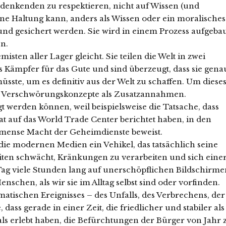
denkenden zu respektieren, nicht auf Wissen (und
ine Haltung kann, anders als Wissen oder ein moralisches
 und gesichert werden. Sie wird in einem Prozess aufgeba
en.
misten aller Lager gleicht. Sie teilen die Welt in zwei
 als Kämpfer für das Gute und sind überzeugt, dass sie gena
üsste, um es definitiv aus der Welt zu schaffen. Um diese
ich Verschwörungskonzepte als Zusatzannahmen.
egt werden können, weil beispielsweise die Tatsache, dass
tat auf das World Trade Center berichtet haben, in den
mense Macht der Geheimdienste beweist.
e modernen Medien ein Vehikel, das tatsächlich seine
ten schwächt, Kränkungen zu verarbeiten und sich eine
n Tag viele Stunden lang auf unerschöpflichen Bildschirm
chen, als wir sie im Alltag selbst sind oder vorfinden.
atischen Ereignisses – des Unfalls, des Verbrechens, der
dass gerade in einer Zeit, die friedlicher und stabiler als
als erlebt haben, die Befürchtungen der Bürger von Jahr 