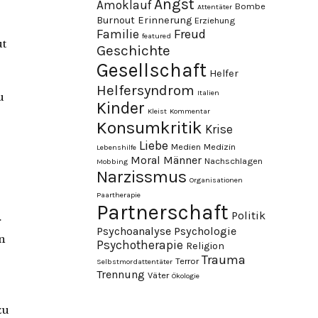
Angst
Amoklauf
Bombe
Attentäter
Burnout
Erinnerung
Erziehung
Familie
Freud
featured
ut
Geschichte
Gesellschaft
Helfer
Helfersyndrom
Italien
u
Kinder
Kleist
Kommentar
s
Konsumkritik
Krise
Liebe
Medien
Medizin
Lebenshilfe
Moral
Männer
Nachschlagen
Mobbing
Narzissmus
Organisationen
Paartherapie
Partnerschaft
Politik
r
Psychoanalyse
Psychologie
en
Psychotherapie
Religion
Trauma
Terror
Selbstmordattentäter
Trennung
Väter
Ökologie
zu