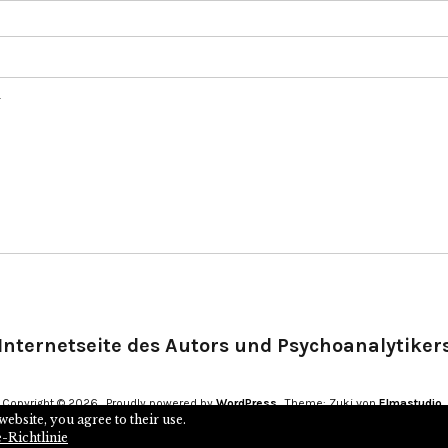
.
Internetseite des Autors und Psychoanalytiker
Copyright © 2026
Proudly powered by
WordPress
Theme: Zuki von
Elmastudio
website, you agree to their use.
-Richtlinie