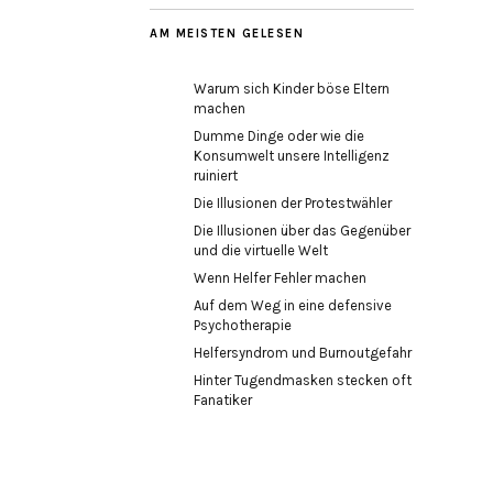
AM MEISTEN GELESEN
Warum sich Kinder böse Eltern
machen
Dumme Dinge oder wie die
Konsumwelt unsere Intelligenz
ruiniert
Die Illusionen der Protestwähler
Die Illusionen über das Gegenüber
und die virtuelle Welt
Wenn Helfer Fehler machen
Auf dem Weg in eine defensive
Psychotherapie
Helfersyndrom und Burnoutgefahr
Hinter Tugendmasken stecken oft
Fanatiker