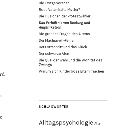
Die Erstgeborenen
Böse Väter, kalte Mütter?
Die Illusionen der Protestwähler
Das Verhältnis von Deutung und
Amplifikation
Die grossen Fragen des Alterns
Der Machiavelli-Fehler
Der Fortschritt und das Glück
Der schwarze Atem
Die Qual der Wahl und die Wohltat des
Zwangs
Warum sich Kinder böse Eltern machen
rd
m
SCHLAGWÖRTER
e
Alltagspsychologie
Alter