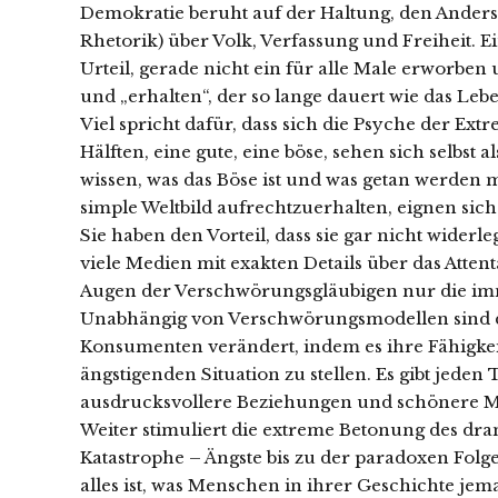
Demokratie beruht auf der Haltung, den Anders
Rhetorik) über Volk, Verfassung und Freiheit. E
Urteil, gerade nicht ein für alle Male erworben
und „erhalten“, der so lange dauert wie das Leb
Viel spricht dafür, dass sich die Psyche der Extre
Hälften, eine gute, eine böse, sehen sich selbst
wissen, was das Böse ist und was getan werden m
simple Weltbild aufrechtzuerhalten, eignen s
Sie haben den Vorteil, dass sie gar nicht widerl
viele Medien mit exakten Details über das Atten
Augen der Verschwörungsgläubigen nur die im
Unabhängig von Verschwörungsmodellen sind di
Konsumenten verändert, indem es ihre Fähigkei
ängstigenden Situation zu stellen. Es gibt jede
ausdrucksvollere Beziehungen und schönere Mens
Weiter stimuliert die extreme Betonung des dram
Katastrophe – Ängste bis zu der paradoxen Folge, 
alles ist, was Menschen in ihrer Geschichte jem