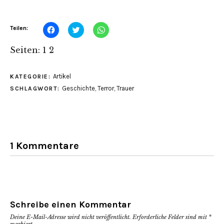
Klick,
Klick,
Klicken,
Teilen:
um
um
um
auf
über
auf
Facebook
Twitter
WhatsApp
Seiten:
1
2
zu
zu
zu
teilen
teilen
teilen
(Wird
(Wird
(Wird
in
in
in
Artikel
KATEGORIE:
neuem
neuem
neuem
Fenster
Fenster
Fenster
Geschichte
,
Terror
,
Trauer
SCHLAGWORT:
geöffnet)
geöffnet)
geöffnet)
1 Kommentare
Schreibe einen Kommentar
Deine E-Mail-Adresse wird nicht veröffentlicht.
Erforderliche Felder sind mit
*
markiert