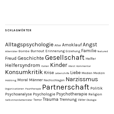
SCHLAGWÖRTER
Alltagspsychologie
Angst
Amoklauf
Alter
Familie
Burnout
Erinnerung
Bombe
Erziehung
Attentäter
featured
Gesellschaft
Geschichte
Freud
Helfer
Kinder
Helfersyndrom
Italien
Kleist
Kommentar
Konsumkritik
Liebe
Krise
Medien
Medizin
Lebenshilfe
Narzissmus
Moral
Männer
Nachschlagen
Mobbing
Partnerschaft
Politik
Organisationen
Paartherapie
Psychotherapie
Psychoanalyse
Psychologie
Religion
Trauma
Trennung
Terror
Väter
Selbstmordattentäter
Ökologie