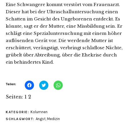
Eine Schwangere kommt verstört vom Frauenarzt.
Dieser hat bei der Ultraschalluntersuchung einen
Schatten im Gesicht des Ungeborenen entdeckt. Es
könnte, sagt er der Mutter, eine Missbildung sein. Er
schlägt eine Spezialuntersuchung mit einem höher
auflösenden Gerät vor. Die werdende Mutter ist
erschüttert, verängstigt, verbringt schlaflose Nächte,
grübelt über Abtreibung, über die Ehekrise durch
ein behindertes Kind.
Klick,
Klick,
Klicken,
Teilen:
um
um
um
auf
über
auf
Facebook
Twitter
WhatsApp
Seiten:
1
2
zu
zu
zu
teilen
teilen
teilen
(Wird
(Wird
(Wird
in
in
in
Kolumnen
KATEGORIE:
neuem
neuem
neuem
Fenster
Fenster
Fenster
Angst
,
Medizin
SCHLAGWORT:
geöffnet)
geöffnet)
geöffnet)