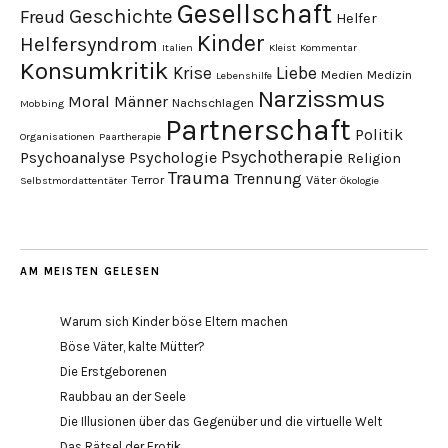
Gesellschaft
Geschichte
Freud
Helfer
Kinder
Helfersyndrom
Italien
Kleist
Kommentar
Konsumkritik
Liebe
Krise
Medien
Medizin
Lebenshilfe
Narzissmus
Moral
Männer
Nachschlagen
Mobbing
Partnerschaft
Politik
Organisationen
Paartherapie
Psychotherapie
Psychoanalyse
Psychologie
Religion
Trauma
Trennung
Terror
Väter
Selbstmordattentäter
Ökologie
AM MEISTEN GELESEN
Warum sich Kinder böse Eltern machen
Böse Väter, kalte Mütter?
Die Erstgeborenen
Raubbau an der Seele
Die Illusionen über das Gegenüber und die virtuelle Welt
Das Rätsel der Erotik