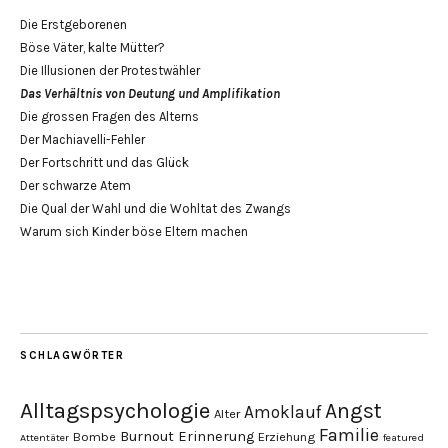
Die Erstgeborenen
Böse Väter, kalte Mütter?
Die Illusionen der Protestwähler
Das Verhältnis von Deutung und Amplifikation
Die grossen Fragen des Alterns
Der Machiavelli-Fehler
Der Fortschritt und das Glück
Der schwarze Atem
Die Qual der Wahl und die Wohltat des Zwangs
Warum sich Kinder böse Eltern machen
SCHLAGWÖRTER
Alltagspsychologie
Angst
Amoklauf
Alter
Familie
Burnout
Erinnerung
Bombe
Erziehung
Attentäter
featured