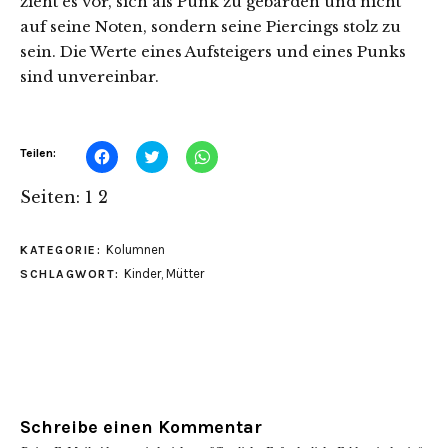
zieht es vor, sich als Punk zu gebärden und nicht
auf seine Noten, sondern seine Piercings stolz zu
sein. Die Werte eines Aufsteigers und eines Punks
sind unvereinbar.
Klick,
Klick,
Klicken,
Teilen:
um
um
um
auf
über
auf
Facebook
Twitter
WhatsApp
Seiten:
1
2
zu
zu
zu
teilen
teilen
teilen
(Wird
(Wird
(Wird
in
in
in
Kolumnen
KATEGORIE:
neuem
neuem
neuem
Fenster
Fenster
Fenster
Kinder
,
Mütter
SCHLAGWORT:
geöffnet)
geöffnet)
geöffnet)
Schreibe einen Kommentar