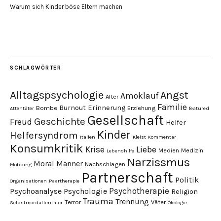
Warum sich Kinder böse Eltern machen
SCHLAGWÖRTER
Alltagspsychologie
Angst
Amoklauf
Alter
Familie
Burnout
Erinnerung
Bombe
Erziehung
Attentäter
featured
Gesellschaft
Geschichte
Freud
Helfer
Kinder
Helfersyndrom
Italien
Kleist
Kommentar
Konsumkritik
Liebe
Krise
Medien
Medizin
Lebenshilfe
Narzissmus
Moral
Männer
Nachschlagen
Mobbing
Partnerschaft
Politik
Organisationen
Paartherapie
Psychotherapie
Psychoanalyse
Psychologie
Religion
Trauma
Trennung
Terror
Väter
Selbstmordattentäter
Ökologie