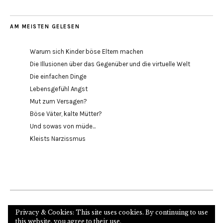
AM MEISTEN GELESEN
Warum sich Kinder böse Eltern machen
Die Illusionen über das Gegenüber und die virtuelle Welt
Die einfachen Dinge
Lebensgefühl Angst
Mut zum Versagen?
Böse Väter, kalte Mütter?
Und sowas von müde...
Kleists Narzissmus
Internetseite des Autors und Psychoanalytikers
Privacy & Cookies: This site uses cookies. By continuing to use
this website, you agree to their use.